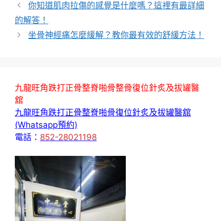
你知道肌肉拉傷的感覺是什麼嗎？這裡有最詳細
的解答！
坐骨神經痛怎麼緩解？教你最有效的舒緩方法！
九龍旺角跌打正骨整脊啪骨整骨復位針炙及拔罐醫
舘
九龍旺角跌打正骨整脊啪骨復位針炙及拔罐醫舘
(Whatsapp預約)
電話：
852-28021198