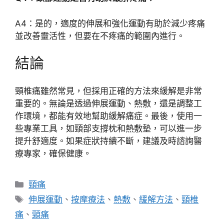
A4：是的，適度的伸展和強化運動有助於減少疼痛
並改善靈活性，但要在不疼痛的範圍內進行。
結論
頸椎痛雖然常見，但採用正確的方法來緩解是非常
重要的。無論是透過伸展運動、熱敷，還是調整工
作環境，都能有效地幫助緩解痛症。最後，使用一
些專業工具，如頸部支撐枕和熱敷墊，可以進一步
提升舒適度。如果症狀持續不斷，建議及時諮詢醫
療專家，確保健康。
分
頸痛
類
標
伸展運動
、
按摩療法
、
熱敷
、
緩解方法
、
頸椎
籤
痛
、
頸痛