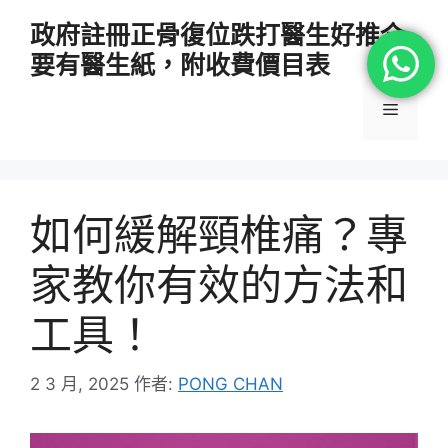
跳
政府註冊正骨復位跌打醫生好推介
至
要有醫生紙，附收費價目表
主
要
選
內
容
單
如何緩解頸椎痛？專
家教你有效的方法和
工具！
2 3 月, 2025
作者:
PONG CHAN