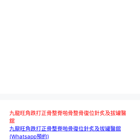
九龍旺角跌打正骨整脊啪骨整骨復位針炙及拔罐醫
舘
九龍旺角跌打正骨整脊啪骨復位針炙及拔罐醫舘
(Whatsapp預約)