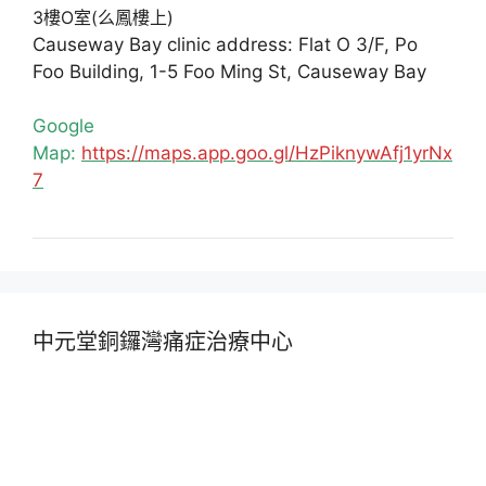
3樓O室(么鳳樓上)
Causeway Bay clinic address: Flat O 3/F, Po
Foo Building, 1-5 Foo Ming St, Causeway Bay
Google
Map:
https://maps.app.goo.gl/HzPiknywAfj1yrNx
7
中元堂銅鑼灣痛症治療中心