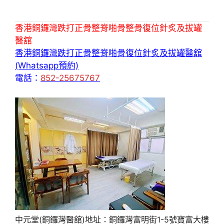
香港銅鑼灣跌打正骨整脊啪骨整骨復位針炙及拔罐
醫舘
香港銅鑼灣跌打正骨整脊啪骨復位針炙及拔罐醫舘
(Whatsapp預約)
電話：
852-25675767
中元堂(銅鑼灣醫舘)地址：銅鑼灣富明街1-5號寶富大樓