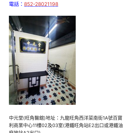
電話：
852-28021198
中元堂(旺角醫舘)地址：九龍旺角西洋菜南街1A號百寶
利商業中心11樓02及03室(港鐵旺角站E2出口或港鐵油
麻地站A2出口)