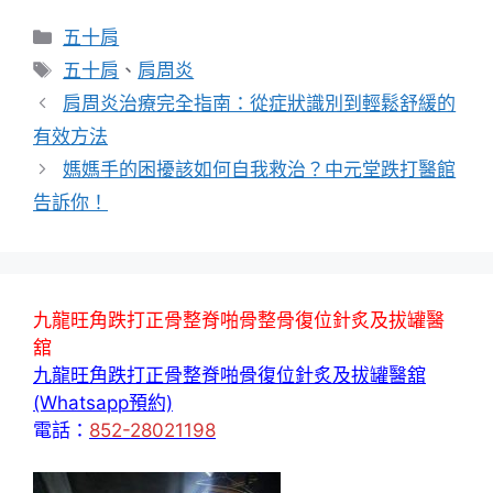
分
五十肩
類
標
五十肩
、
肩周炎
籤
肩周炎治療完全指南：從症狀識別到輕鬆舒緩的
有效方法
媽媽手的困擾該如何自我救治？中元堂跌打醫館
告訴你！
九龍旺角跌打正骨整脊啪骨整骨復位針炙及拔罐醫
舘
九龍旺角跌打正骨整脊啪骨復位針炙及拔罐醫舘
(Whatsapp預約)
電話：
852-28021198