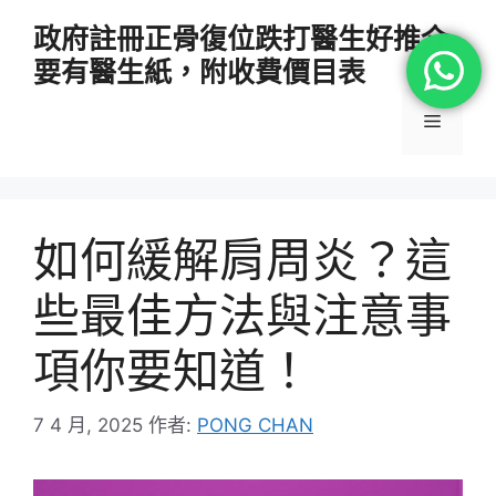
跳
政府註冊正骨復位跌打醫生好推介
至
要有醫生紙，附收費價目表
主
要
選
內
容
單
如何緩解肩周炎？這
些最佳方法與注意事
項你要知道！
7 4 月, 2025
作者:
PONG CHAN