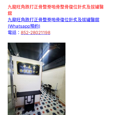
九龍旺角跌打正骨整脊啪骨整骨復位針炙及拔罐醫
舘
九龍旺角跌打正骨整脊啪骨復位針炙及拔罐醫舘
(Whatsapp預約)
電話：
852-28021198