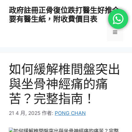
跳
政府註冊正骨復位跌打醫生好推介
至
要有醫生紙，附收費價目表
主
要
選
內
容
單
如何緩解椎間盤突出
與坐骨神經痛的痛
苦？完整指南！
21 4 月, 2025
作者:
PONG CHAN