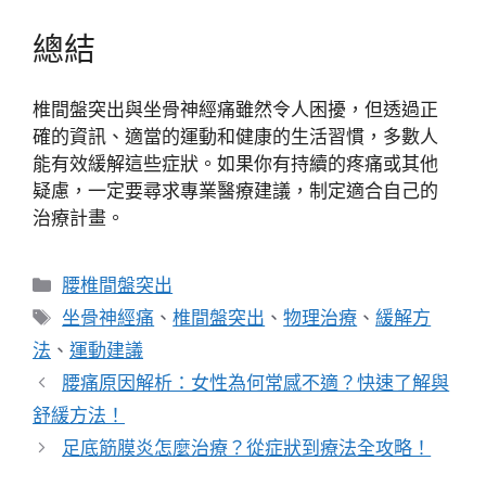
總結
椎間盤突出與坐骨神經痛雖然令人困擾，但透過正
確的資訊、適當的運動和健康的生活習慣，多數人
能有效緩解這些症狀。如果你有持續的疼痛或其他
疑慮，一定要尋求專業醫療建議，制定適合自己的
治療計畫。
分
腰椎間盤突出
類
標
坐骨神經痛
、
椎間盤突出
、
物理治療
、
緩解方
籤
法
、
運動建議
腰痛原因解析：女性為何常感不適？快速了解與
舒緩方法！
足底筋膜炎怎麼治療？從症狀到療法全攻略！