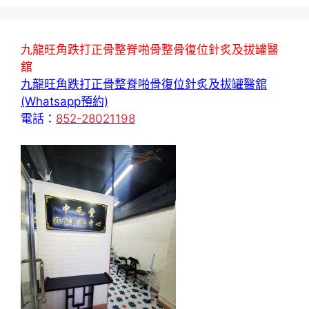
九龍旺角跌打正骨整脊啪骨整骨復位針炙及拔罐醫
舘
九龍旺角跌打正骨整脊啪骨復位針炙及拔罐醫舘
(Whatsapp預約)
電話：
852-28021198