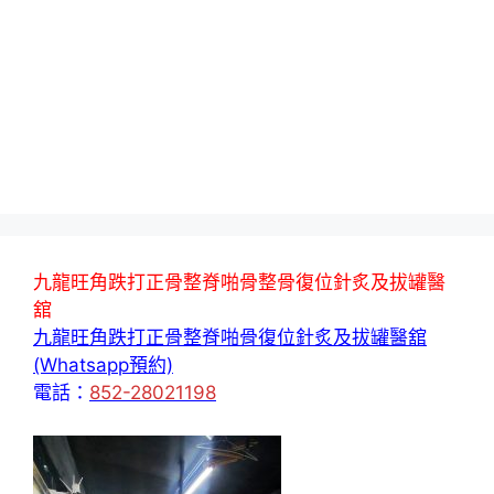
九龍旺角跌打正骨整脊啪骨整骨復位針炙及拔罐醫
舘
九龍旺角跌打正骨整脊啪骨復位針炙及拔罐醫舘
(Whatsapp預約)
電話：
852-28021198