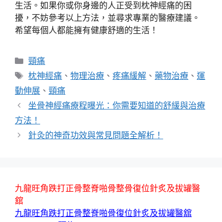
生活。如果你或你身邊的人正受到枕神經痛的困
擾，不妨參考以上方法，並尋求專業的醫療建議。
希望每個人都能擁有健康舒適的生活！
分
頸痛
類
標
枕神經痛
、
物理治療
、
疼痛緩解
、
藥物治療
、
運
籤
動伸展
、
頸痛
坐骨神經痛療程曝光：你需要知道的舒緩與治療
方法！
針灸的神奇功效與常見問題全解析！
九龍旺角跌打正骨整脊啪骨整骨復位針炙及拔罐醫
舘
九龍旺角跌打正骨整脊啪骨復位針炙及拔罐醫舘