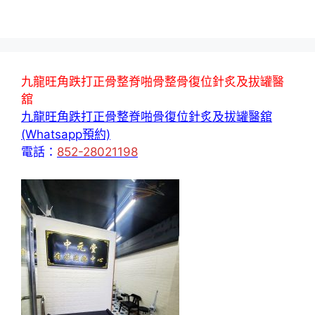
九龍旺角跌打正骨整脊啪骨整骨復位針炙及拔罐醫
舘
九龍旺角跌打正骨整脊啪骨復位針炙及拔罐醫舘
(Whatsapp預約)
電話：
852-28021198