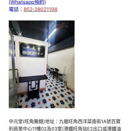
(Whatsapp預約)
電話：
852-28021198
中元堂(旺角醫舘)地址：九龍旺角西洋菜南街1A號百寶
利商業中心11樓02及03室(港鐵旺角站E2出口或港鐵油