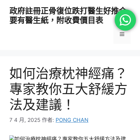
跳
政府註冊正骨復位跌打醫生好推介
至
要有醫生紙，附收費價目表
主
要
選
內
容
單
如何治療枕神經痛？
專家教你五大舒緩方
法及建議！
7 4 月, 2025
作者:
PONG CHAN