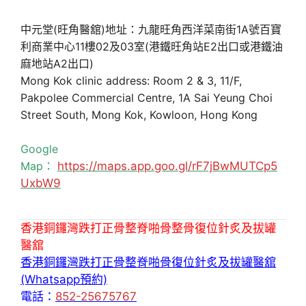
中元堂(旺角醫舘)地址：九龍旺角西洋菜南街1A號百寶
利商業中心11樓02及03室(港鐵旺角站E2出口或港鐵油
麻地站A2出口)
Mong Kok clinic address: Room 2 & 3, 11/F,
Pakpolee Commercial Centre, 1A Sai Yeung Choi
Street South, Mong Kok, Kowloon, Hong Kong
Google
Map：
https://maps.app.goo.gl/rF7jBwMUTCp5
UxbW9
香港銅鑼灣跌打正骨整脊啪骨整骨復位針炙及拔罐
醫舘
香港銅鑼灣跌打正骨整脊啪骨復位針炙及拔罐醫舘
(Whatsapp預約)
電話：
852-25675767