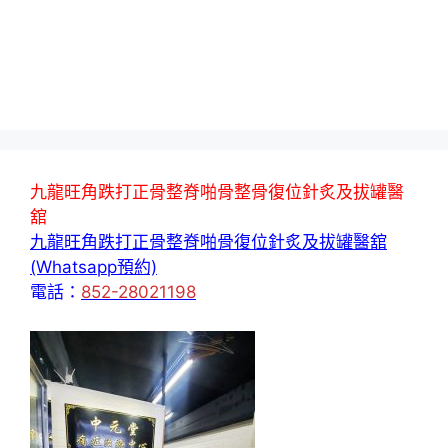
九龍旺角跌打正骨整脊啪骨整骨復位針炙及拔罐醫
舘
九龍旺角跌打正骨整脊啪骨復位針炙及拔罐醫舘
(Whatsapp預約)
電話：
852-28021198