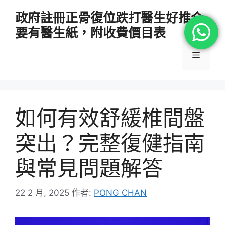
跳
政府註冊正骨復位跌打醫生好推介
至
要有醫生紙，附收費價目表
主
要
選
內
容
單
如何有效舒緩椎間盤
突出？完整復健指南
與常見問題解答
22 2 月, 2025
作者:
PONG CHAN