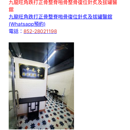
九龍旺角跌打正骨整脊啪骨整骨復位針炙及拔罐醫
舘
九龍旺角跌打正骨整脊啪骨復位針炙及拔罐醫舘
(Whatsapp預約)
電話：
852-28021198