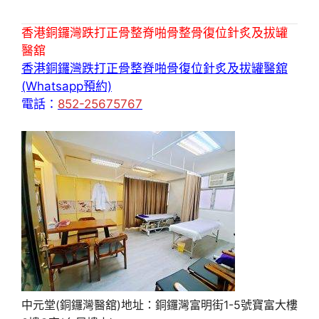
香港銅鑼灣跌打正骨整脊啪骨整骨復位針炙及拔罐
醫舘
香港銅鑼灣跌打正骨整脊啪骨復位針炙及拔罐醫舘
(Whatsapp預約)
電話：
852-25675767
中元堂(銅鑼灣醫舘)地址：銅鑼灣富明街1-5號寶富大樓