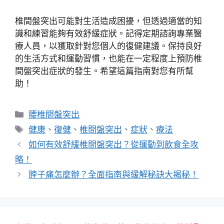
椎間盤突出可能對生活造成困擾，但透過適當的知
識和練習能夠有效舒緩症狀。記得定期諮詢專業醫
療人員，以獲取針對您個人的復健建議。保持良好
的生活方式和運動習慣，也能在一定程度上預防椎
間盤突出症狀的發生。希望這篇指南對您有所幫
助！
分
腰椎間盤突出
類
標
健康
、
復健
、
椎間盤突出
、
症狀
、
療法
籤
如何有效舒緩椎間盤突出？從運動到飲食全攻
略！
脖子痛怎麼辦？全面指南與緩解秘訣大揭秘！