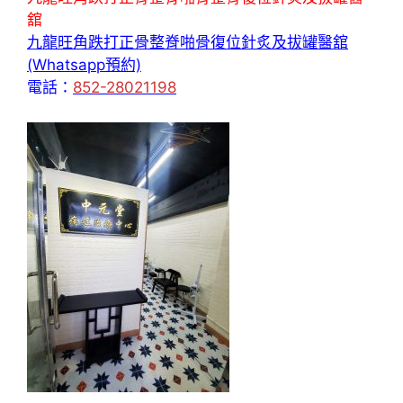
舘
九龍旺角跌打正骨整脊啪骨復位針炙及拔罐醫舘
(Whatsapp預約)
電話：
852-28021198