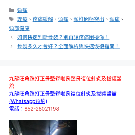
分
頸痛
類
標
理療
、
疼痛緩解
、
頭痛
、
頸椎間盤突出
、
頸痛
、
籤
頸部健康
如何快速判斷骨裂？別再讓疼痛困擾你！
骨裂多久才會好？全面解析與快速恢復指南！
九龍旺角跌打正骨整脊啪骨整骨復位針炙及拔罐醫
舘
九龍旺角跌打正骨整脊啪骨復位針炙及拔罐醫舘
(Whatsapp預約)
電話：
852-28021198