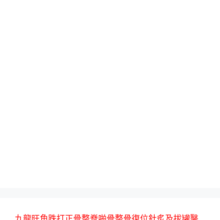
九龍旺角跌打正骨整脊啪骨整骨復位針炙及拔罐醫