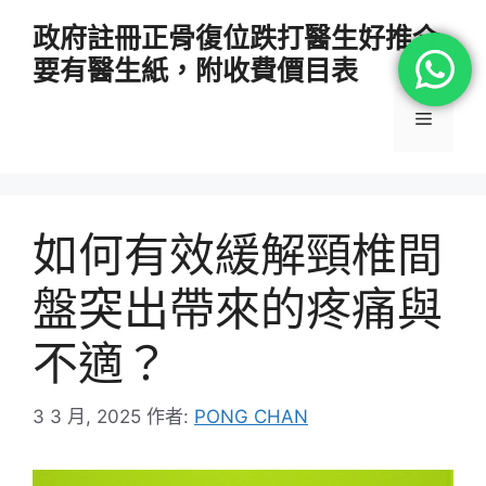
跳
政府註冊正骨復位跌打醫生好推介
至
要有醫生紙，附收費價目表
主
要
選
內
容
單
如何有效緩解頸椎間
盤突出帶來的疼痛與
不適？
3 3 月, 2025
作者:
PONG CHAN