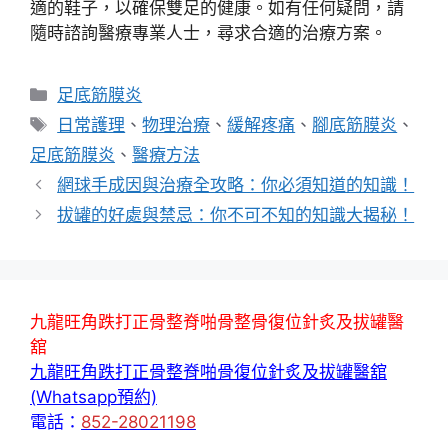
適的鞋子，以確保雙足的健康。如有任何疑問，請
隨時諮詢醫療專業人士，尋求合適的治療方案。
分
足底筋膜炎
類
標
日常護理
、
物理治療
、
緩解疼痛
、
腳底筋膜炎
、
籤
足底筋膜炎
、
醫療方法
網球手成因與治療全攻略：你必須知道的知識！
拔罐的好處與禁忌：你不可不知的知識大揭秘！
九龍旺角跌打正骨整脊啪骨整骨復位針炙及拔罐醫
舘
九龍旺角跌打正骨整脊啪骨復位針炙及拔罐醫舘
(Whatsapp預約)
電話：
852-28021198