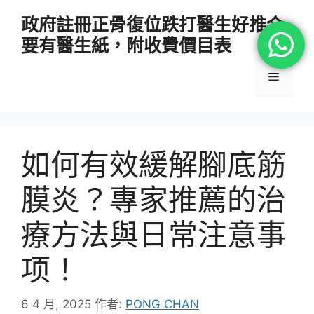
跳
政府註冊正骨復位跌打醫生好推介
至
要有醫生紙，附收費價目表
主
要
選
內
容
單
如何有效緩解腳底筋
膜炎？專家推薦的治
療方法與日常注意事
项！
6 4 月, 2025
作者:
PONG CHAN