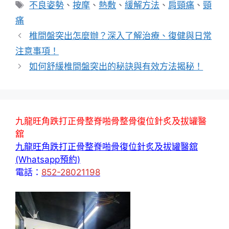
類
標
不良姿勢
、
按摩
、
熱敷
、
緩解方法
、
肩頸痛
、
頸
籤
痛
椎間盤突出怎麼辦？深入了解治療、復健與日常
注意事項！
如何舒緩椎間盤突出的秘訣與有效方法揭秘！
九龍旺角跌打正骨整脊啪骨整骨復位針炙及拔罐醫
舘
九龍旺角跌打正骨整脊啪骨復位針炙及拔罐醫舘
(Whatsapp預約)
電話：
852-28021198