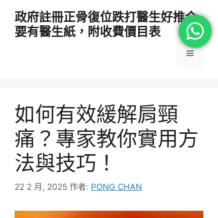
跳
政府註冊正骨復位跌打醫生好推介
至
要有醫生紙，附收費價目表
主
要
選
內
容
單
如何有效緩解肩頸
痛？專家教你實用方
法與技巧！
22 2 月, 2025
作者:
PONG CHAN