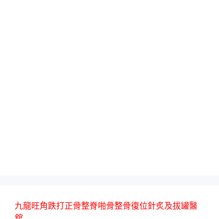
九龍旺角跌打正骨整脊啪骨整骨復位針炙及拔罐醫
舘