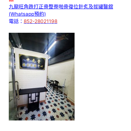
九龍旺角跌打正骨整脊啪骨復位針炙及拔罐醫舘
(Whatsapp預約)
電話：
852-28021198