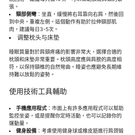
張。
頸部側彎
：坐直，緩慢將右耳靠向右肩，然後回
到中央，重複左側。這個動作有助於拉伸頸部肌
肉，建議每日3-5次。
调整枕头与床垫
睡眠質量對於肩頸疼痛的影響非常大，選擇合適的
枕頭和床墊非常重要。枕頭高度應與肩膀的高度相
符，以保持頸椎的自然彎曲。睡姿也應避免長期維
持難以放鬆的姿勢。
使用技術工具輔助
手機應用程式
：市面上有許多應用程式可以幫助
監控坐姿，或是提醒你定時活動，也可以記錄你的
運動量。
健身設備
：考慮使用健身球或橡皮筋進行肩颈锻