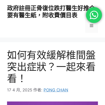
跳
政府註冊正骨復位跌打醫生好推介
至
要有醫生紙，附收費價目表
主
要
選
內
容
單
如何有效緩解椎間盤
突出症狀？一起來看
看！
17 4 月, 2025
作者:
PONG CHAN