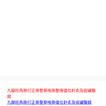
九龍旺角跌打正骨整脊啪骨整骨復位針炙及拔罐醫
舘
九龍旺角跌打正骨整脊啪骨復位針炙及拔罐醫舘