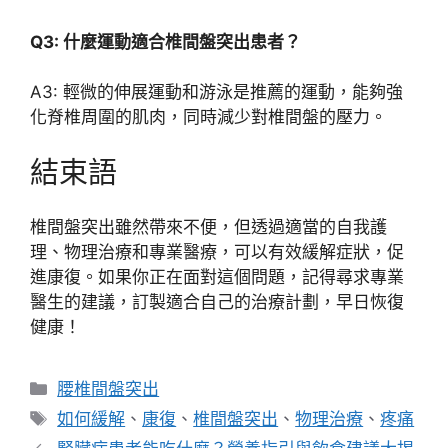
Q3: 什麼運動適合椎間盤突出患者？
A3: 輕微的伸展運動和游泳是推薦的運動，能夠強
化脊椎周圍的肌肉，同時減少對椎間盤的壓力。
結束語
椎間盤突出雖然帶來不便，但透過適當的自我護
理、物理治療和專業醫療，可以有效緩解症狀，促
進康復。如果你正在面對這個問題，記得尋求專業
醫生的建議，訂製適合自己的治療計劃，早日恢復
健康！
分
腰椎間盤突出
類
標
如何緩解
、
康復
、
椎間盤突出
、
物理治療
、
疼痛
籤