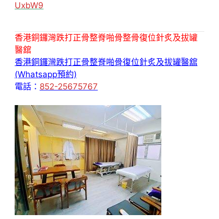
UxbW9
香港銅鑼灣跌打正骨整脊啪骨整骨復位針炙及拔罐
醫舘
香港銅鑼灣跌打正骨整脊啪骨復位針炙及拔罐醫舘
(Whatsapp預約)
電話：
852-25675767