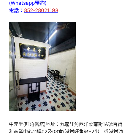
(Whatsapp預約)
電話：
852-28021198
中元堂(旺角醫舘)地址：九龍旺角西洋菜南街1A號百寶
利商業中心11樓02及03室(港鐵旺角站E2出口或港鐵油