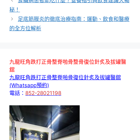
腎臟病患者能吃什麼？營養指引與飲食建議大揭
秘！
足底筋膜炎的徹底治療指南：運動、飲食和醫療
的全方位解析
九龍旺角跌打正骨整脊啪骨整骨復位針炙及拔罐醫
舘
九龍旺角跌打正骨整脊啪骨復位針炙及拔罐醫舘
(Whatsapp預約)
電話：
852-28021198