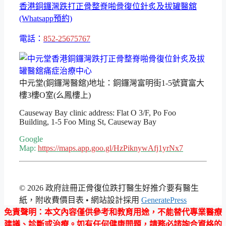
香港銅鑼灣跌打正骨整脊啪骨復位針炙及拔罐醫舘
(Whatsapp預約)
電話：
852-25675767
中元堂(銅鑼灣醫舘)地址：銅鑼灣富明街1-5號寶富大
樓3樓O室(么鳳樓上)
Causeway Bay clinic address: Flat O 3/F, Po Foo
Building, 1-5 Foo Ming St, Causeway Bay
Google
Map:
https://maps.app.goo.gl/HzPiknywAfj1yrNx7
© 2026 政府註冊正骨復位跌打醫生好推介要有醫生
紙，附收費價目表
• 網站設計採用
GeneratePress
免責聲明
：本文內容僅供參考和教育用途，不能替代專業醫療
建議、診斷或治療。如有任何健康問題，請務必諮詢合資格的