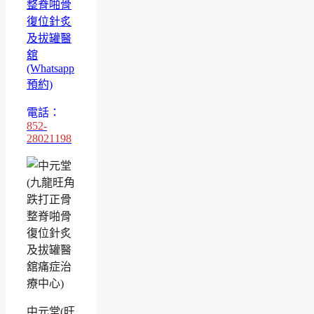
整脊啪骨
復位針炙
及拔罐醫
舘
(Whatsapp
預約)
電話：
852-
28021198
中元堂(旺