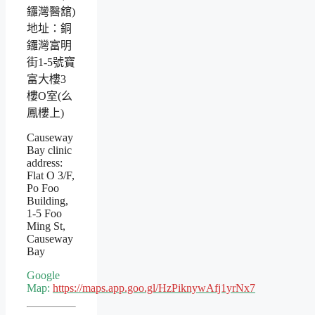
鑼灣醫舘)
地址：銅
鑼灣富明
街1-5號寶
富大樓3
樓O室(么
鳳樓上)
Causeway
Bay clinic
address:
Flat O 3/F,
Po Foo
Building,
1-5 Foo
Ming St,
Causeway
Bay
Google
Map:
https://maps.app.goo.gl/HzPiknywAfj1yrNx7