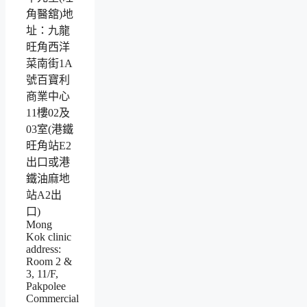
角醫舘)地
址：九龍
旺角西洋
菜南街1A
號百寶利
商業中心
11樓02及
03室(港鐵
旺角站E2
出口或港
鐵油麻地
站A2出
口)
Mong
Kok clinic
address:
Room 2 &
3, 11/F,
Pakpolee
Commercial