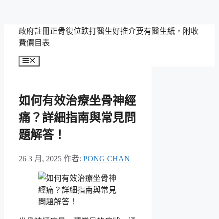
跳
政府註冊正骨復位跌打醫生好推介要有醫生紙，附收
至
費價目表
主
選
要
單
內
容
如何有效治療坐骨神經
痛？詳細指南與常見問
題解答！
26 3 月, 2025
作者:
PONG CHAN