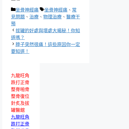
分
標
坐骨神經痛
坐骨神經痛
、
常
類
籤
見問題
、
治療
、
物理治療
、
醫療干
預
拔罐的好處與壞處大揭秘！你知
道嗎？
脖子突然很痛！這些原因你一定
要知道！
九龍旺角
跌打正骨
整脊啪骨
整骨復位
針炙及拔
罐醫舘
九龍旺角
跌打正骨