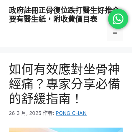
跳
政府註冊正骨復位跌打醫生好推介
至
要有醫生紙，附收費價目表
主
要
選
內
容
單
如何有效應對坐骨神
經痛？專家分享必備
的舒緩指南！
26 3 月, 2025
作者:
PONG CHAN