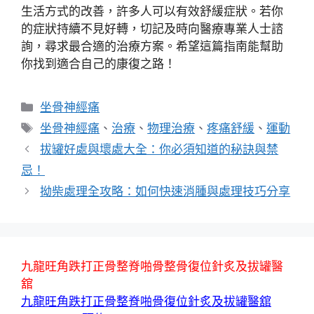
生活方式的改善，許多人可以有效舒緩症狀。若你
的症狀持續不見好轉，切記及時向醫療專業人士諮
詢，尋求最合適的治療方案。希望這篇指南能幫助
你找到適合自己的康復之路！
分
坐骨神經痛
類
標
坐骨神經痛
、
治療
、
物理治療
、
疼痛舒緩
、
運動
籤
拔罐好處與壞處大全：你必須知道的秘訣與禁
忌！
拗柴處理全攻略：如何快速消腫與處理技巧分享
九龍旺角跌打正骨整脊啪骨整骨復位針炙及拔罐醫
舘
九龍旺角跌打正骨整脊啪骨復位針炙及拔罐醫舘