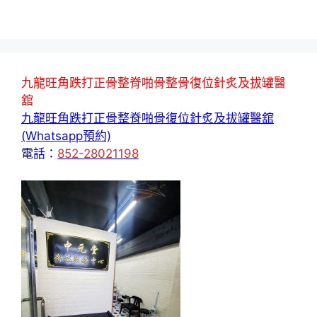
九龍旺角跌打正骨整脊啪骨整骨復位針炙及拔罐醫
舘
九龍旺角跌打正骨整脊啪骨復位針炙及拔罐醫舘
(Whatsapp預約)
電話：
852-28021198