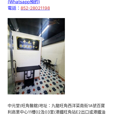
(Whatsapp預約)
電話：
852-28021198
中元堂(旺角醫舘)地址：九龍旺角西洋菜南街1A號百寶
利商業中心11樓02及03室(港鐵旺角站E2出口或港鐵油