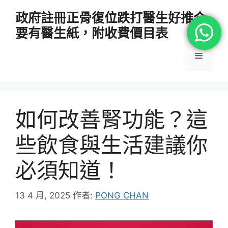
跳
政府註冊正骨復位跌打醫生好推介
至
要有醫生紙，附收費價目表
主
要
選
內
容
單
如何改善腎功能？這
些飲食與生活建議你
必須知道！
13 4 月, 2025
作者:
PONG CHAN