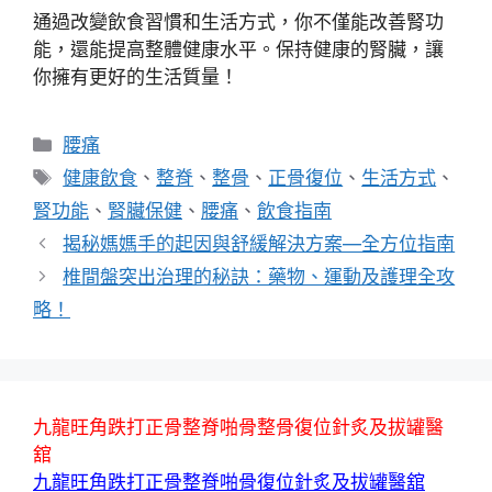
通過改變飲食習慣和生活方式，你不僅能改善腎功
能，還能提高整體健康水平。保持健康的腎臟，讓
你擁有更好的生活質量！
分
腰痛
類
標
健康飲食
、
整脊
、
整骨
、
正骨復位
、
生活方式
、
籤
腎功能
、
腎臟保健
、
腰痛
、
飲食指南
揭秘媽媽手的起因與舒緩解決方案—全方位指南
椎間盤突出治理的秘訣：藥物、運動及護理全攻
略！
九龍旺角跌打正骨整脊啪骨整骨復位針炙及拔罐醫
舘
九龍旺角跌打正骨整脊啪骨復位針炙及拔罐醫舘