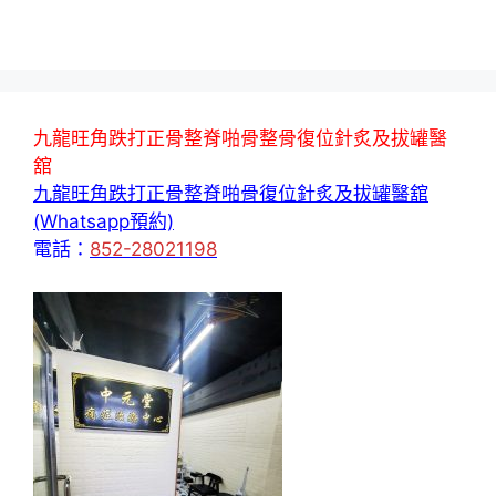
九龍旺角跌打正骨整脊啪骨整骨復位針炙及拔罐醫
舘
九龍旺角跌打正骨整脊啪骨復位針炙及拔罐醫舘
(Whatsapp預約)
電話：
852-28021198