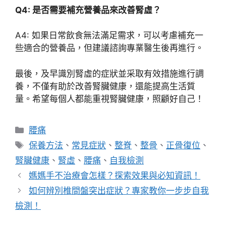
Q4: 是否需要補充營養品來改善腎虛？
A4: 如果日常飲食無法滿足需求，可以考慮補充一
些適合的營養品，但建議諮詢專業醫生後再進行。
最後，及早識別腎虛的症狀並采取有效措施進行調
養，不僅有助於改善腎臟健康，還能提高生活質
量。希望每個人都能重視腎臟健康，照顧好自己！
分
腰痛
類
標
保養方法
、
常見症狀
、
整脊
、
整骨
、
正骨復位
、
籤
腎臟健康
、
腎虛
、
腰痛
、
自我檢測
媽媽手不治療會怎樣？探索效果與必知資訊！
如何辨別椎間盤突出症狀？專家教你一步步自我
檢測！