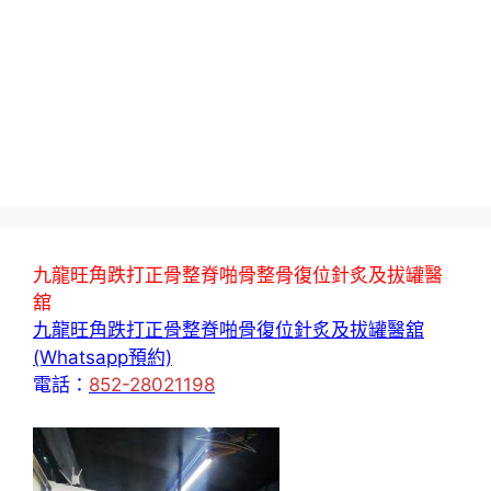
九龍旺角跌打正骨整脊啪骨整骨復位針炙及拔罐醫
舘
九龍旺角跌打正骨整脊啪骨復位針炙及拔罐醫舘
(Whatsapp預約)
電話：
852-28021198