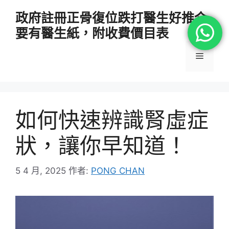
跳
政府註冊正骨復位跌打醫生好推介
至
要有醫生紙，附收費價目表
主
要
選
內
容
單
如何快速辨識腎虛症
狀，讓你早知道！
5 4 月, 2025
作者:
PONG CHAN