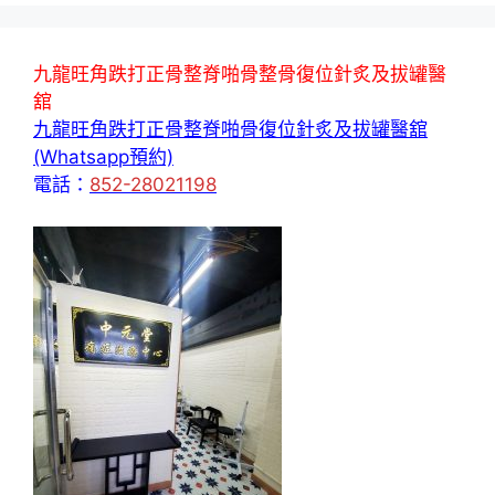
九龍旺角跌打正骨整脊啪骨整骨復位針炙及拔罐醫
舘
九龍旺角跌打正骨整脊啪骨復位針炙及拔罐醫舘
(Whatsapp預約)
電話：
852-28021198