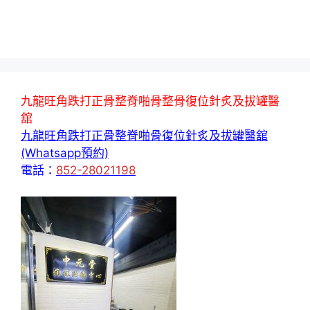
九龍旺角跌打正骨整脊啪骨整骨復位針炙及拔罐醫
舘
九龍旺角跌打正骨整脊啪骨復位針炙及拔罐醫舘
(Whatsapp預約)
電話：
852-28021198