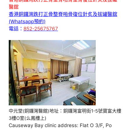
醫舘
香港銅鑼灣跌打正骨整脊啪骨復位針炙及拔罐醫舘
(Whatsapp預約)
電話：
852-25675767
中元堂(銅鑼灣醫舘)地址：銅鑼灣富明街1-5號寶富大樓
3樓O室(么鳳樓上)
Causeway Bay clinic address: Flat O 3/F, Po