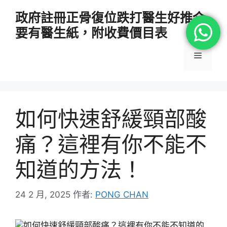
跳
政府註冊正骨復位跌打醫生好推介
至
要有醫生紙，附收費價目表
主
要
選
內
容
單
如何快速舒緩頸部酸
痛？這裡有你不能不
知道的方法！
24 2 月, 2025
作者:
PONG CHAN