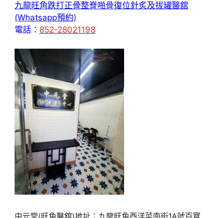
九龍旺角跌打正骨整脊啪骨復位針炙及拔罐醫舘
(Whatsapp預約)
電話：
852-28021198
中元堂(旺角醫舘)地址：九龍旺角西洋菜南街1A號百寶