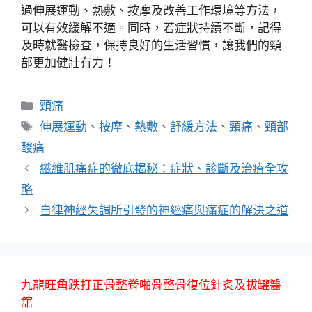
過伸展運動、熱敷、按摩及改善工作環境等方法，
可以有效緩解不適。同時，若症狀持續不斷，記得
及時就醫檢查，保持良好的生活習慣，讓我們的頸
部更加健壯有力！
分
頸痛
類
標
伸展運動
、
按摩
、
熱敷
、
舒緩方法
、
頸痛
、
頸部
籤
酸痛
纖維肌痛症的徹底揭秘：症狀、診斷及治療全攻
略
自律神經失調所引發的神經痛與痛症的解決之道
九龍旺角跌打正骨整脊啪骨整骨復位針炙及拔罐醫
舘