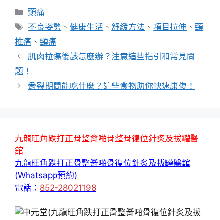
分
頸痛
類
標
不良姿勢
、
健康生活
、
舒緩方法
、
項目拉伸
、
頸
籤
椎痛
、
頸痛
肌肉拉傷後該怎麼辦？注意這些指引和常見問
題！
骨裂期間能吃什麼？這些食物助你快速康復！
九龍旺角跌打正骨整脊啪骨整骨復位針炙及拔罐醫
舘
九龍旺角跌打正骨整脊啪骨復位針炙及拔罐醫舘
(Whatsapp預約)
電話：
852-28021198