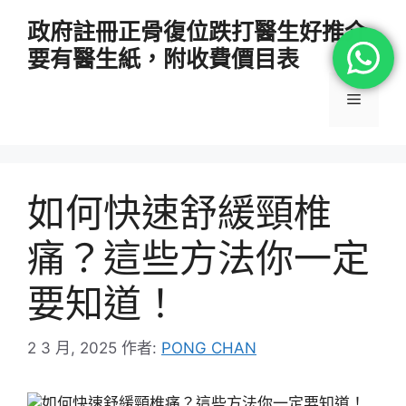
跳
政府註冊正骨復位跌打醫生好推介
至
要有醫生紙，附收費價目表
主
要
選
內
容
單
如何快速舒緩頸椎
痛？這些方法你一定
要知道！
2 3 月, 2025
作者:
PONG CHAN