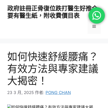
跳
政府註冊正骨復位跌打醫生好推介
至
要有醫生紙，附收費價目表
主
要
選
內
容
單
如何快速舒緩腰痛？
有效方法與專家建議
大揭密！
23 3 月, 2025
作者:
PONG CHAN