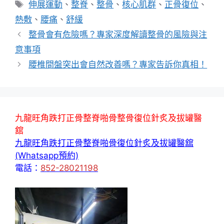
類
標
伸展運動
、
整脊
、
整骨
、
核心肌群
、
正骨復位
、
籤
熱敷
、
腰痛
、
舒緩
整骨會有危險嗎？專家深度解讀整骨的風險與注
意事項
腰椎間盤突出會自然改善嗎？專家告訴你真相！
九龍旺角跌打正骨整脊啪骨整骨復位針炙及拔罐醫
舘
九龍旺角跌打正骨整脊啪骨復位針炙及拔罐醫舘
(Whatsapp預約)
電話：
852-28021198