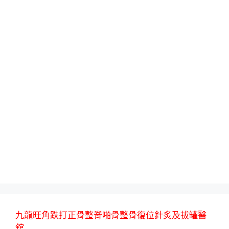
九龍旺角跌打正骨整脊啪骨整骨復位針炙及拔罐醫
舘