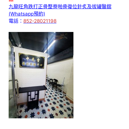
九龍旺角跌打正骨整脊啪骨復位針炙及拔罐醫舘
(Whatsapp預約)
電話：
852-28021198