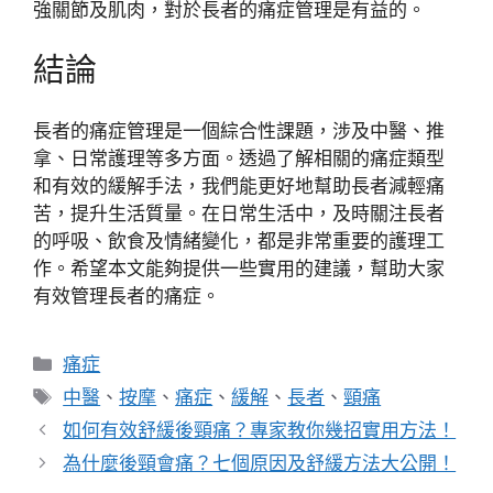
強關節及肌肉，對於長者的痛症管理是有益的。
結論
長者的痛症管理是一個綜合性課題，涉及中醫、推
拿、日常護理等多方面。透過了解相關的痛症類型
和有效的緩解手法，我們能更好地幫助長者減輕痛
苦，提升生活質量。在日常生活中，及時關注長者
的呼吸、飲食及情緒變化，都是非常重要的護理工
作。希望本文能夠提供一些實用的建議，幫助大家
有效管理長者的痛症。
分
痛症
類
標
中醫
、
按摩
、
痛症
、
緩解
、
長者
、
頸痛
籤
如何有效舒緩後頸痛？專家教你幾招實用方法！
為什麼後頸會痛？七個原因及舒緩方法大公開！