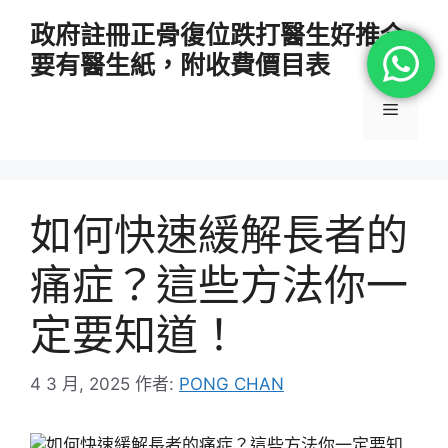
跳
政府註冊正骨復位跌打醫生好推介
至
要有醫生紙，附收費價目表
主
要
選
內
容
單
如何快速緩解長者的
痛症？這些方法你一
定要知道！
4 3 月, 2025
作者:
PONG CHAN