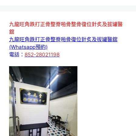
九龍旺角跌打正骨整脊啪骨整骨復位針炙及拔罐醫
舘
九龍旺角跌打正骨整脊啪骨復位針炙及拔罐醫舘
(Whatsapp預約)
電話：
852-28021198