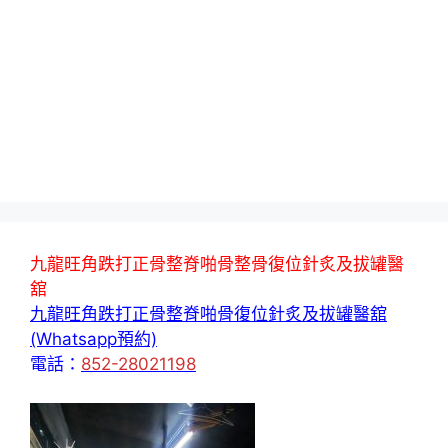
九龍旺角跌打正骨整脊啪骨整骨復位針炙及拔罐醫
舘
九龍旺角跌打正骨整脊啪骨復位針炙及拔罐醫舘
(Whatsapp預約)
電話：
852-28021198