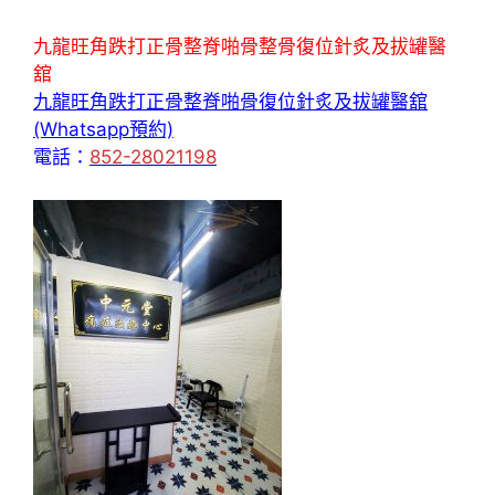
九龍旺角跌打正骨整脊啪骨整骨復位針炙及拔罐醫
舘
九龍旺角跌打正骨整脊啪骨復位針炙及拔罐醫舘
(Whatsapp預約)
電話：
852-28021198