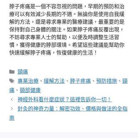
脖子疼痛是一個不容忽視的問題，早期的預防和治
療可以有效減少長期的不適。無論你是使用自我緩
解的方法，還是尋求專業的醫療建議，最重要的是
保持對自己身體的關注。如果脖子疼痛反覆出現，
不妨尋求專業人士的幫助，以便及時調整生活習
慣，獲得健康的脖部環境。希望這些建議能幫助你
快速緩解脖子疼痛，恢復健康的生活！
分
頸痛
類
標
專業治療
、
緩解方法
、
脖子疼痛
、
預防措施
、
頸
籤
痛
、
頸部健康
神經外科看什麼症狀？這裡告訴你一切！
針灸的神奇力量：解密功效、價格與做法的全指
南