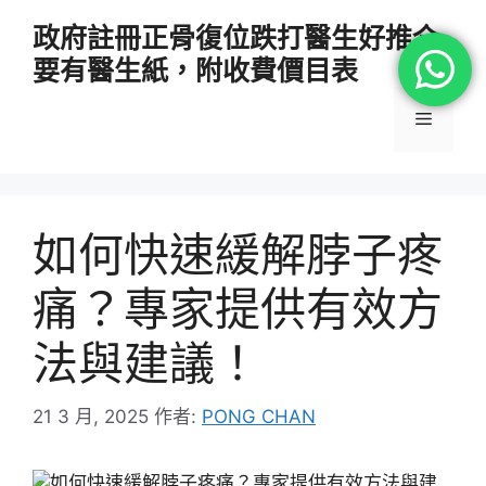
跳
政府註冊正骨復位跌打醫生好推介
至
要有醫生紙，附收費價目表
主
要
選
內
容
單
如何快速緩解脖子疼
痛？專家提供有效方
法與建議！
21 3 月, 2025
作者:
PONG CHAN