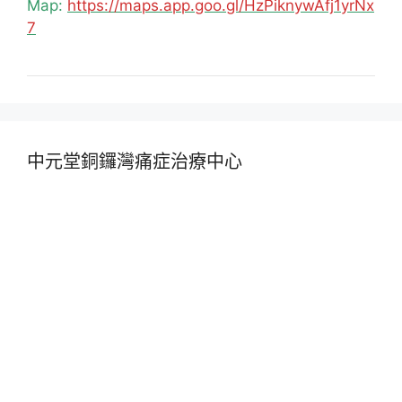
Map:
https://maps.app.goo.gl/HzPiknywAfj1yrNx
7
中元堂銅鑼灣痛症治療中心