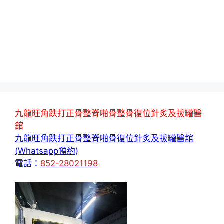
九龍旺角跌打正骨整脊啪骨整骨復位針炙及拔罐醫
舘
九龍旺角跌打正骨整脊啪骨復位針炙及拔罐醫舘
(Whatsapp預約)
電話：
852-28021198