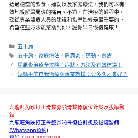
透過適當的飲食、運動以及家庭療法，我們可以有
效地緩解肩周炎的痛苦。不過，在治療的過程中，
聽從專業醫療人員的建議和指導始終是最重要的。
希望這些方法能幫助到你，讓你早日恢復健康！
分
五十肩
類
標
五十肩
、
家庭療法
、
肩周炎
、
運動
、
食療
籤
肩周炎治療全攻略：症狀、方法及有效建議！
媽媽手的自我治療與專業救援：要多久才會好？
九龍旺角跌打正骨整脊啪骨整骨復位針炙及拔罐醫
舘
九龍旺角跌打正骨整脊啪骨復位針炙及拔罐醫舘
(Whatsapp預約)
電話：
852-28021198