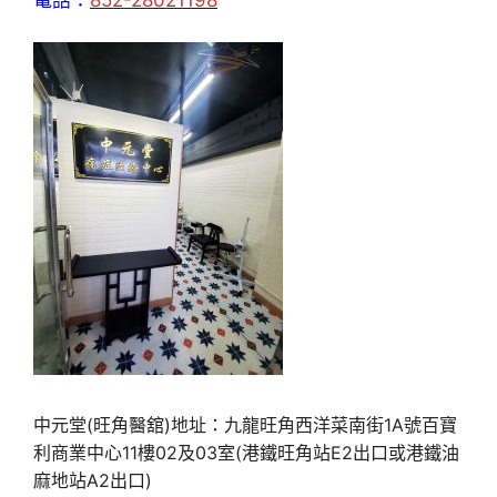
中元堂(旺角醫舘)地址：九龍旺角西洋菜南街1A號百寶
利商業中心11樓02及03室(港鐵旺角站E2出口或港鐵油
麻地站A2出口)