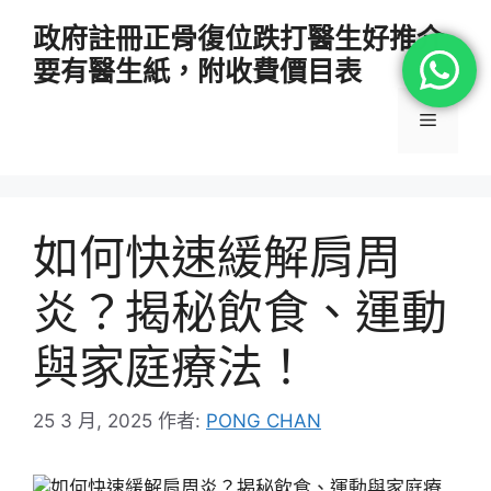
跳
政府註冊正骨復位跌打醫生好推介
至
要有醫生紙，附收費價目表
主
要
選
內
容
單
如何快速緩解肩周
炎？揭秘飲食、運動
與家庭療法！
25 3 月, 2025
作者:
PONG CHAN