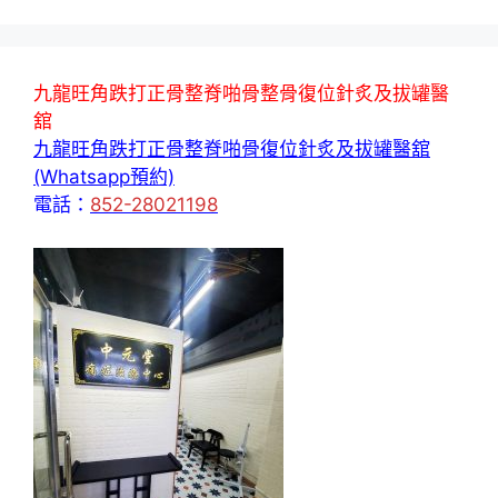
九龍旺角跌打正骨整脊啪骨整骨復位針炙及拔罐醫
舘
九龍旺角跌打正骨整脊啪骨復位針炙及拔罐醫舘
(Whatsapp預約)
電話：
852-28021198