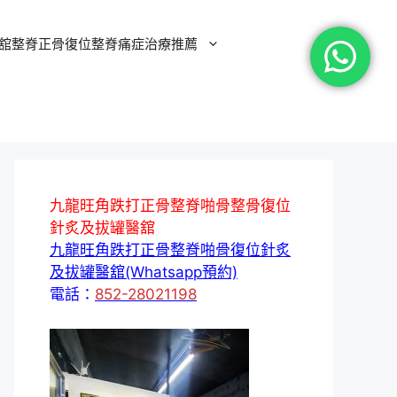
舘整脊正骨復位整脊痛症治療推薦
九龍旺角跌打正骨整脊啪骨整骨復位
針炙及拔罐醫舘
九龍旺角跌打正骨整脊啪骨復位針炙
及拔罐醫舘(Whatsapp預約)
電話：
852-28021198