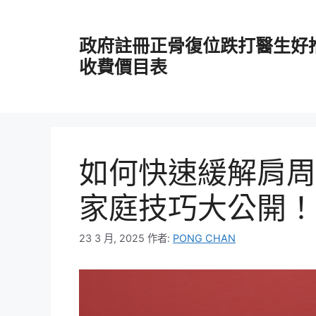
跳
至
政府註冊正骨復位跌打醫生好
主
要
收費價目表
內
容
如何快速緩解肩周
家庭技巧大公開！
23 3 月, 2025
作者:
PONG CHAN