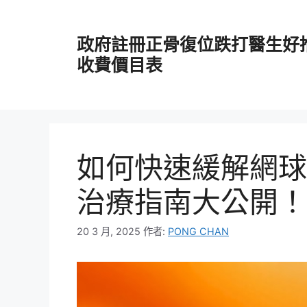
跳
至
政府註冊正骨復位跌打醫生好
主
要
收費價目表
內
容
如何快速緩解網球
治療指南大公開！
20 3 月, 2025
作者:
PONG CHAN