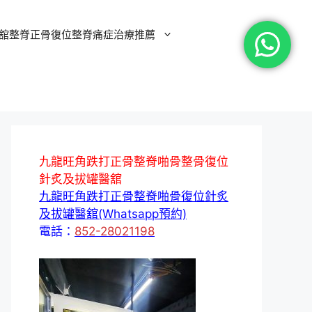
舘整脊正骨復位整脊痛症治療推薦
九龍旺角跌打正骨整脊啪骨整骨復位
針炙及拔罐醫舘
九龍旺角跌打正骨整脊啪骨復位針炙
及拔罐醫舘(Whatsapp預約)
電話：
852-28021198