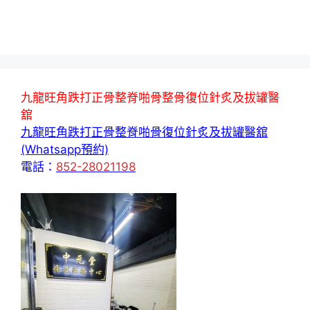
九龍旺角跌打正骨整脊啪骨整骨復位針炙及拔罐醫
舘
九龍旺角跌打正骨整脊啪骨復位針炙及拔罐醫舘
(Whatsapp預約)
電話：
852-28021198