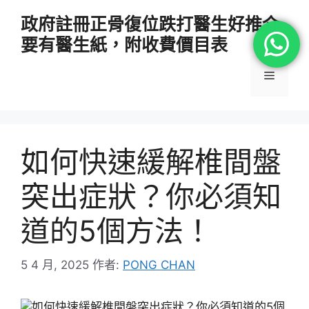
跳
政府註冊正骨復位跌打醫生好推介
至
要有醫生紙，附收費價目表
主
要
選
內
容
單
如何快速緩解椎間盤
突出症狀？你必須知
道的5個方法！
5 4 月, 2025
作者:
PONG CHAN