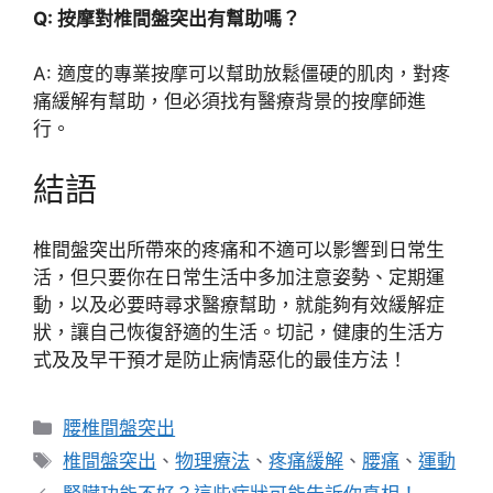
Q: 按摩對椎間盤突出有幫助嗎？
A: 適度的專業按摩可以幫助放鬆僵硬的肌肉，對疼
痛緩解有幫助，但必須找有醫療背景的按摩師進
行。
結語
椎間盤突出所帶來的疼痛和不適可以影響到日常生
活，但只要你在日常生活中多加注意姿勢、定期運
動，以及必要時尋求醫療幫助，就能夠有效緩解症
狀，讓自己恢復舒適的生活。切記，健康的生活方
式及及早干預才是防止病情惡化的最佳方法！
分
腰椎間盤突出
類
標
椎間盤突出
、
物理療法
、
疼痛緩解
、
腰痛
、
運動
籤