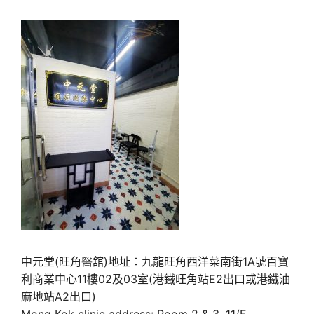
中元堂(旺角醫舘)地址：九龍旺角西洋菜南街1A號百寶
利商業中心11樓02及03室(港鐵旺角站E2出口或港鐵油
麻地站A2出口)
Mong Kok clinic address: Room 2 & 3, 11/F,