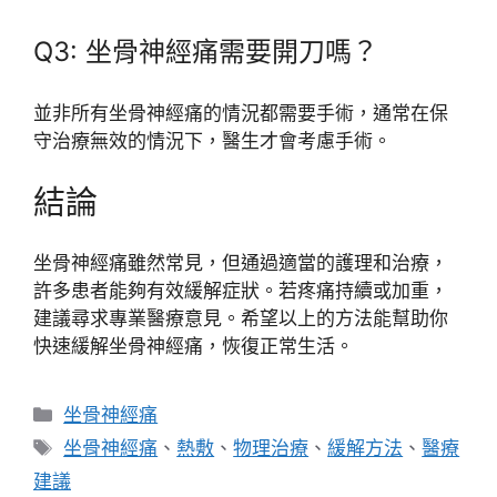
Q3: 坐骨神經痛需要開刀嗎？
並非所有坐骨神經痛的情況都需要手術，通常在保
守治療無效的情況下，醫生才會考慮手術。
結論
坐骨神經痛雖然常見，但通過適當的護理和治療，
許多患者能夠有效緩解症狀。若疼痛持續或加重，
建議尋求專業醫療意見。希望以上的方法能幫助你
快速緩解坐骨神經痛，恢復正常生活。
分
坐骨神經痛
類
標
坐骨神經痛
、
熱敷
、
物理治療
、
緩解方法
、
醫療
籤
建議