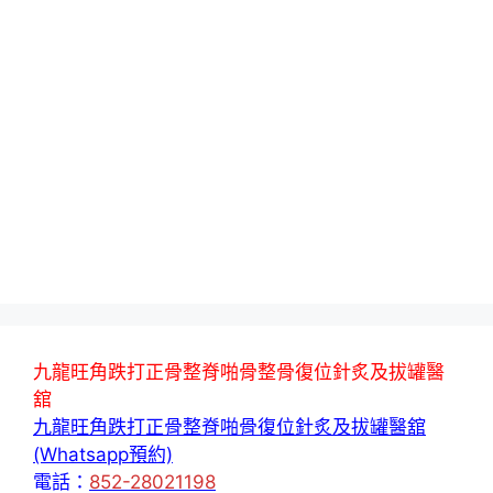
九龍旺角跌打正骨整脊啪骨整骨復位針炙及拔罐醫
舘
九龍旺角跌打正骨整脊啪骨復位針炙及拔罐醫舘
(Whatsapp預約)
電話：
852-28021198