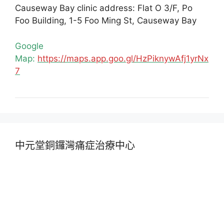
Causeway Bay clinic address: Flat O 3/F, Po
Foo Building, 1-5 Foo Ming St, Causeway Bay
Google
Map:
https://maps.app.goo.gl/HzPiknywAfj1yrNx
7
中元堂銅鑼灣痛症治療中心