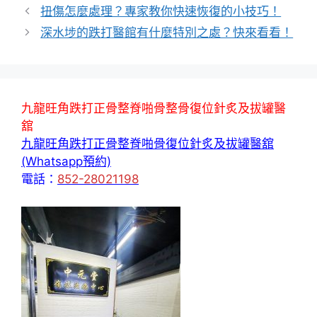
扭傷怎麼處理？專家教你快速恢復的小技巧！
深水埗的跌打醫館有什麼特別之處？快來看看！
九龍旺角跌打正骨整脊啪骨整骨復位針炙及拔罐醫
舘
九龍旺角跌打正骨整脊啪骨復位針炙及拔罐醫舘
(Whatsapp預約)
電話：
852-28021198