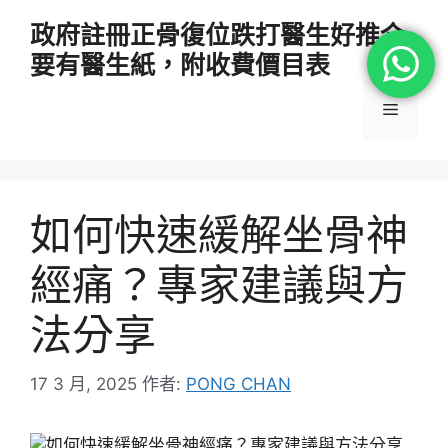
跳
政府註冊正骨復位跌打醫生好推介
至
要有醫生紙，附收費價目表
主
要
選
內
容
單
如何快速緩解坐骨神
經痛？專家建議與方
法分享
17 3 月, 2025
作者:
PONG CHAN