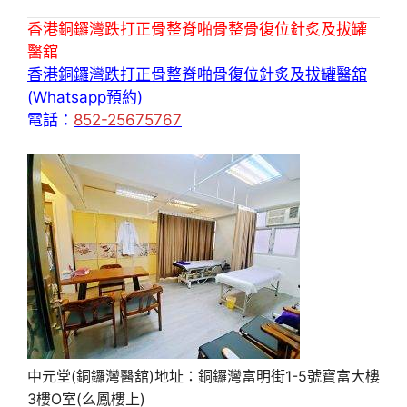
香港銅鑼灣跌打正骨整脊啪骨整骨復位針炙及拔罐
醫舘
香港銅鑼灣跌打正骨整脊啪骨復位針炙及拔罐醫舘
(Whatsapp預約)
電話：
852-25675767
中元堂(銅鑼灣醫舘)地址：銅鑼灣富明街1-5號寶富大樓
3樓O室(么鳳樓上)