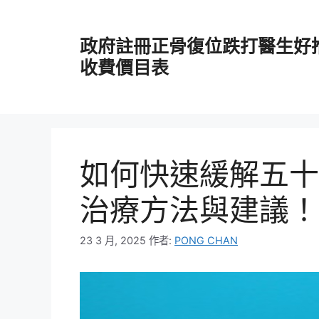
跳
至
政府註冊正骨復位跌打醫生好
主
要
收費價目表
內
容
如何快速緩解五十
治療方法與建議！
23 3 月, 2025
作者:
PONG CHAN