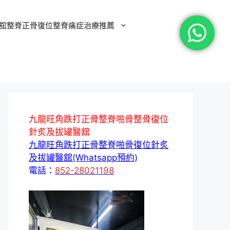
舘整脊正骨復位整脊痛症治療推薦
九龍旺角跌打正骨整脊啪骨整骨復位
針炙及拔罐醫舘
九龍旺角跌打正骨整脊啪骨復位針炙
及拔罐醫舘(Whatsapp預約)
電話：
852-28021198