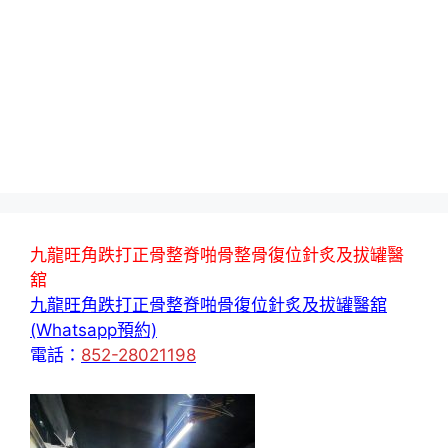
九龍旺角跌打正骨整脊啪骨整骨復位針炙及拔罐醫
舘
九龍旺角跌打正骨整脊啪骨復位針炙及拔罐醫舘
(Whatsapp預約)
電話：
852-28021198