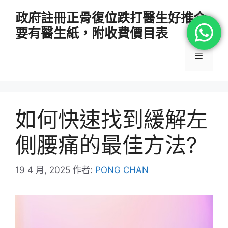
跳
政府註冊正骨復位跌打醫生好推介
至
要有醫生紙，附收費價目表
主
要
選
內
容
單
如何快速找到緩解左
側腰痛的最佳方法?
19 4 月, 2025
作者:
PONG CHAN