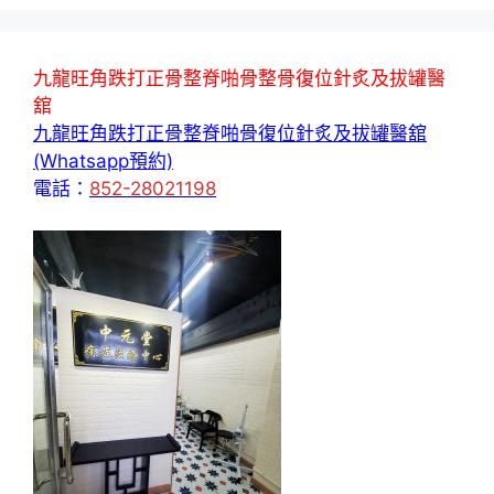
九龍旺角跌打正骨整脊啪骨整骨復位針炙及拔罐醫
舘
九龍旺角跌打正骨整脊啪骨復位針炙及拔罐醫舘
(Whatsapp預約)
電話：
852-28021198