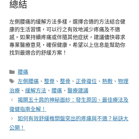
總結
左側腰痛的緩解方法多樣，選擇合適的方法結合健
康的生活習慣，可以行之有效地減少疼痛及不適
感。如果持續疼痛或伴隨其他症狀，建議儘快尋求
專業醫療意見，確保健康。希望以上信息能幫助你
找到最適合的舒緩方案！
分
腰痛
類
標
左側腰痛
、
整脊
、
整骨
、
正骨復位
、
熱敷
、
物理
籤
治療
、
緩解方法
、
腰痛
、
醫療建議
揭開五十肩的神秘面紗：發生原因、最佳療法及
復健指南全解！
如何有效舒緩椎間盤突出的疼痛與不適？秘訣大
公開！