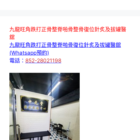
九龍旺角跌打正骨整脊啪骨整骨復位針炙及拔罐醫
舘
九龍旺角跌打正骨整脊啪骨復位針炙及拔罐醫舘
(Whatsapp預約)
電話：
852-28021198