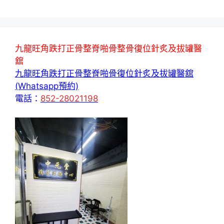
九龍旺角跌打正骨整脊啪骨整骨復位針炙及拔罐醫
舘
九龍旺角跌打正骨整脊啪骨復位針炙及拔罐醫舘
(Whatsapp預約)
電話：
852-28021198