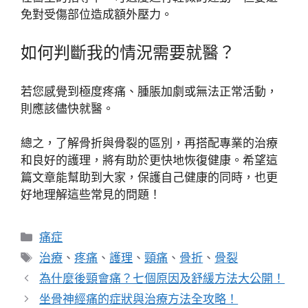
免對受傷部位造成額外壓力。
如何判斷我的情況需要就醫？
若您感覺到極度疼痛、腫脹加劇或無法正常活動，
則應該儘快就醫。
總之，了解骨折與骨裂的區別，再搭配專業的治療
和良好的護理，將有助於更快地恢復健康。希望這
篇文章能幫助到大家，保護自己健康的同時，也更
好地理解這些常見的問題！
分
痛症
類
標
治療
、
疼痛
、
護理
、
頸痛
、
骨折
、
骨裂
籤
為什麼後頸會痛？七個原因及舒緩方法大公開！
坐骨神經痛的症狀與治療方法全攻略！