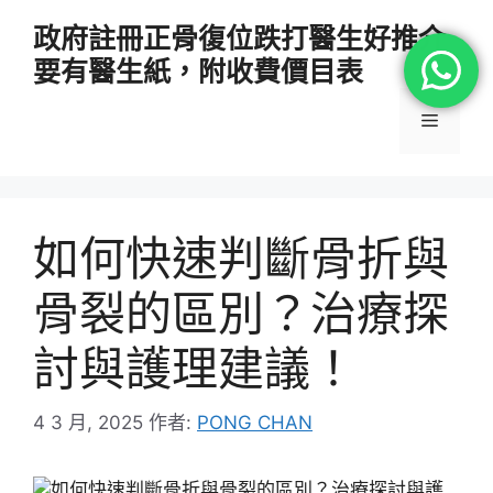
跳
政府註冊正骨復位跌打醫生好推介
至
要有醫生紙，附收費價目表
主
要
選
內
容
單
如何快速判斷骨折與
骨裂的區別？治療探
討與護理建議！
4 3 月, 2025
作者:
PONG CHAN