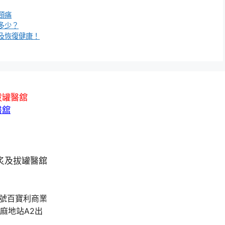
頸痛
多少？
及恢復健康！
拔罐醫舘
醫舘
A號百寶利商業
油麻地站A2出