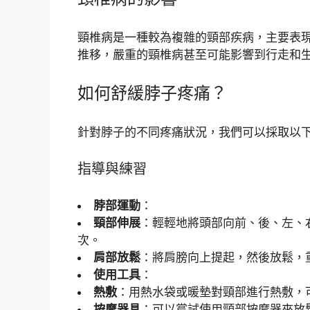
頸椎病是一種較為複雜的頸部疾病，主要表
推移，嚴重的頸椎病甚至可能影響到行走和
如何舒緩脖子疼痛？
針對脖子的不同疼痛狀況，我們可以採取以
指導與練習
脖部運動
：
頸部伸展
：輕輕地將頭部向前、後、左、右
次。
肩部放鬆
：將肩膀向上提起，然後放鬆，重
使用工具
：
熱敷
：用熱水袋或暖墊對頸部進行熱敷，
按摩器具
：可以嘗試使用頸部按摩器來放