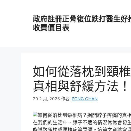
跳
至
政府註冊正骨復位跌打醫生好
主
要
收費價目表
內
容
如何從落枕到頸椎
真相與舒緩方法！
20 2 月, 2025
作者:
PONG CHAN
在我們的生活中，脖子不適的情況常常會發
能導致落枕或頸椎病等問題。這篇文章將會