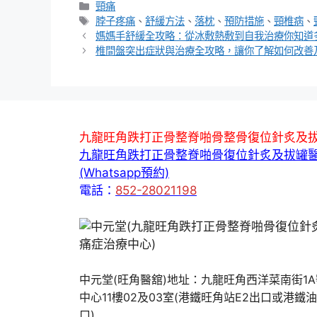
分
頸痛
類
標
脖子疼痛
、
舒緩方法
、
落枕
、
預防措施
、
頸椎病
、
籤
媽媽手舒緩全攻略：從冰敷熱敷到自我治療你知道
椎間盤突出症狀與治療全攻略，讓你了解如何改善
九龍旺角跌打正骨整脊啪骨整骨復位針炙及
九龍旺角跌打正骨整脊啪骨復位針炙及拔罐
(Whatsapp預約)
電話：
852-28021198
中元堂(旺角醫舘)地址：九龍旺角西洋菜南街1
中心11樓02及03室(港鐵旺角站E2出口或港鐵
口)