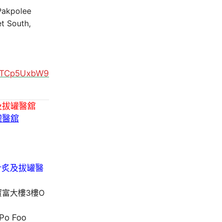
 Pakpolee
t South,
MUTCp5UxbW9
及拔罐醫舘
罐醫舘
寶富大樓3樓O
 Po Foo