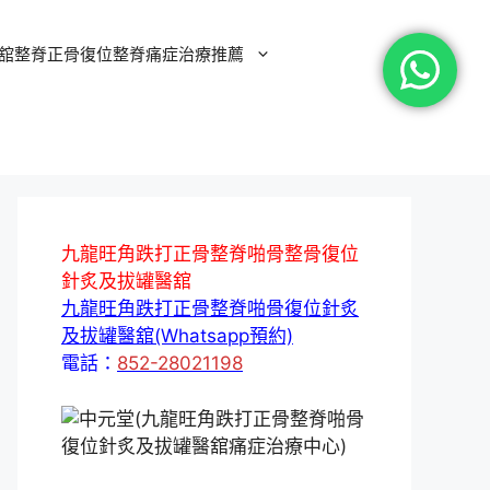
舘整脊正骨復位整脊痛症治療推薦
九龍旺角跌打正骨整脊啪骨整骨復位
針炙及拔罐醫舘
九龍旺角跌打正骨整脊啪骨復位針炙
及拔罐醫舘(Whatsapp預約)
電話：
852-28021198