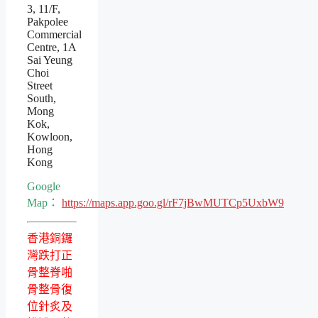
3, 11/F,
Pakpolee
Commercial
Centre, 1A
Sai Yeung
Choi
Street
South,
Mong
Kok,
Kowloon,
Hong
Kong
Google
Map：
https://maps.app.goo.gl/rF7jBwMUTCp5UxbW9
香港銅鑼
灣跌打正
骨整脊啪
骨整骨復
位針炙及