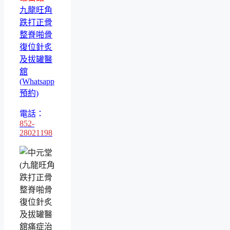
九龍旺角
跌打正骨
整脊啪骨
復位針炙
及拔罐醫
舘
(Whatsapp
預約)
電話：
852-
28021198