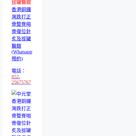
拔罐醫舘
香港銅鑼
灣跌打正
骨整脊啪
骨復位針
炙及拔罐
醫舘
(Whatsapp
預約)
電話：
852-
25675767