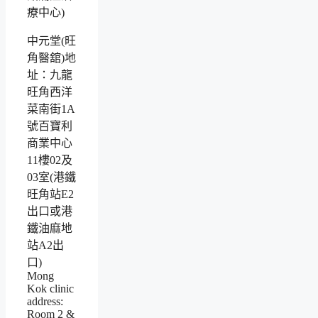
中元堂(旺
角醫舘)地
址：九龍
旺角西洋
菜南街1A
號百寶利
商業中心
11樓02及
03室(港鐵
旺角站E2
出口或港
鐵油麻地
站A2出
口)
Mong
Kok clinic
address:
Room 2 &