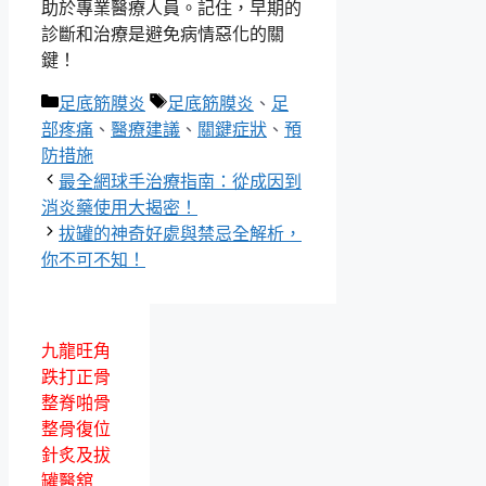
助於專業醫療人員。記住，早期的
診斷和治療是避免病情惡化的關
鍵！
分
標
足底筋膜炎
足底筋膜炎
、
足
類
籤
部疼痛
、
醫療建議
、
關鍵症狀
、
預
防措施
最全網球手治療指南：從成因到
消炎藥使用大揭密！
拔罐的神奇好處與禁忌全解析，
你不可不知！
九龍旺角
跌打正骨
整脊啪骨
整骨復位
針炙及拔
罐醫舘