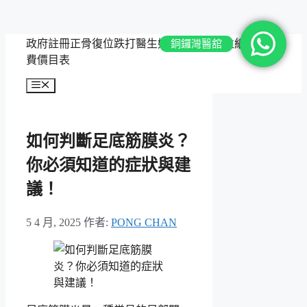
跳
政府註冊正骨復位跌打醫生好推介要有醫生紙，附收
銅鑼灣醫舘
至
費價目表
主
選
要
單
內
容
如何判斷足底筋膜炎？
你必須知道的症狀與建
議！
5 4 月, 2025
作者:
PONG CHAN