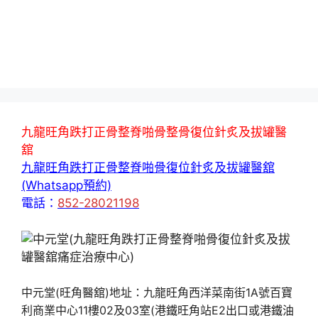
九龍旺角跌打正骨整脊啪骨整骨復位針炙及拔罐醫
舘
九龍旺角跌打正骨整脊啪骨復位針炙及拔罐醫舘
(Whatsapp預約)
電話：
852-28021198
中元堂(旺角醫舘)地址：九龍旺角西洋菜南街1A號百寶
利商業中心11樓02及03室(港鐵旺角站E2出口或港鐵油