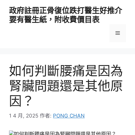
跳
政府註冊正骨復位跌打醫生好推介
至
要有醫生紙，附收費價目表
主
要
選
內
容
單
如何判斷腰痛是因為
腎臟問題還是其他原
因？
1 4 月, 2025
作者:
PONG CHAN