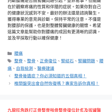
判斷腰痛是否由腎臟問題引起，並非易事，但關鍵
在於觀察疼痛的性質和伴隨的症狀。如果你對自己
的健康狀況感到不安，最好的辦法還是諮詢醫生，
獲得專業的意見與診斷。保持平常的注意，不僅是
對腰部的保護，也是對整體腎臟健康的關懷。希望
這篇文章能幫助你對腰痛的成因有更清晰的認識，
並及早採取行動以確保健康！
分
腰痛
類
標
整脊
、
整骨
、
正骨復位
、
腎結石
、
腎臟問題
、
腰
籤
痛
、
自我檢測
、
醫療建議
整骨後遺症？你必須知道的五個真相！
椎間盤突出會自然恢復嗎？專家告訴你真相！
九龍旺角跌打正骨整脊啪骨整骨復位針炙及拔罐醫