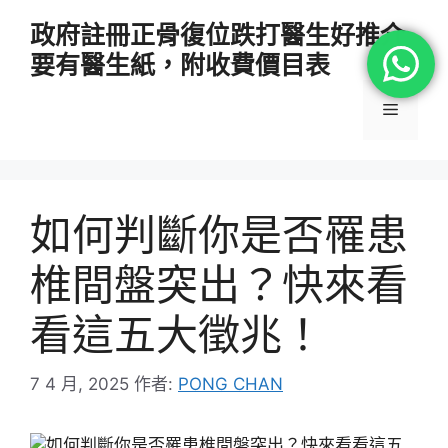
跳
政府註冊正骨復位跌打醫生好推介
至
要有醫生紙，附收費價目表
主
要
選
內
容
單
如何判斷你是否罹患
椎間盤突出？快來看
看這五大徵兆！
7 4 月, 2025
作者:
PONG CHAN