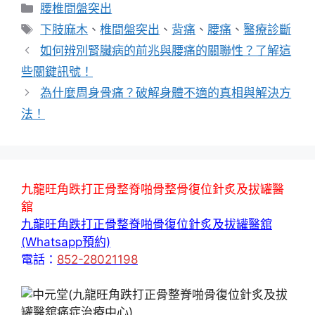
分
腰椎間盤突出
類
標
下肢麻木
、
椎間盤突出
、
背痛
、
腰痛
、
醫療診斷
籤
如何辨別腎臟病的前兆與腰痛的關聯性？了解這
些關鍵訊號！
為什麼周身骨痛？破解身體不適的真相與解決方
法！
九龍旺角跌打正骨整脊啪骨整骨復位針炙及拔罐醫
舘
九龍旺角跌打正骨整脊啪骨復位針炙及拔罐醫舘
(Whatsapp預約)
電話：
852-28021198