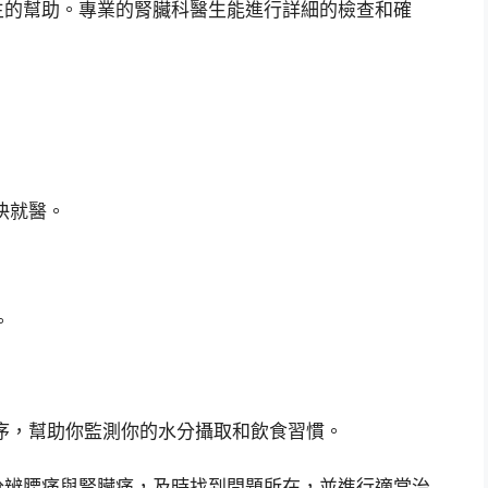
生的幫助。專業的腎臟科醫生能進行詳細的檢查和確
快就醫。
。
程序，幫助你監測你的水分攝取和飲食習慣。
分辨腰痛與腎臟痛，及時找到問題所在，並進行適當治