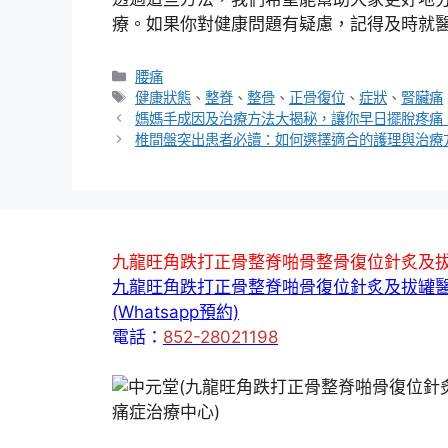
療。如果你對健康問題有疑慮，記得及時就
分
腰痛
類
標
健康狀態
、
整脊
、
整骨
、
正骨復位
、
症狀
、
腎臟痛
籤
媽媽手成因及治療方法大揭秘，讓你早日擺脫疼痛
椎間盤突出患者必讀：如何選擇適合的護理與治療
九龍旺角跌打正骨整脊啪骨整骨復位針炙及
九龍旺角跌打正骨整脊啪骨復位針炙及拔罐
(Whatsapp預約)
電話：
852-28021198