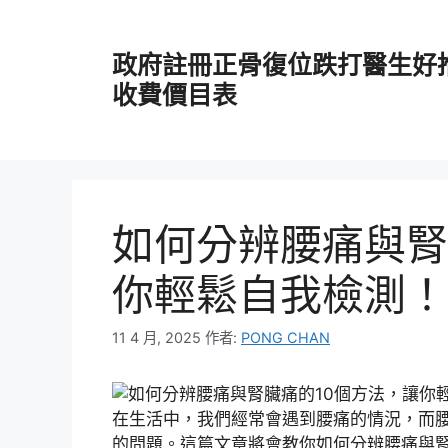
跳
至
政府註冊正骨復位跌打醫生好
主
要
收費價目表
內
容
如何分辨腰痛與腎
你輕鬆自我檢測！
11 4 月, 2025
作者:
PONG CHAN
在生活中，我們經常會遇到腰痛的情況，而
的問題。這篇文章將會教你如何分辨腰痛與