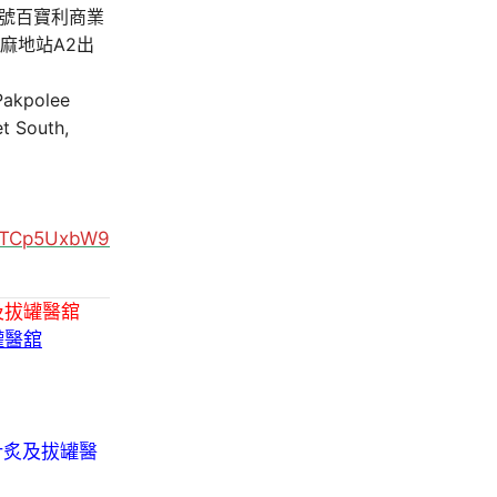
A號百寶利商業
油麻地站A2出
 Pakpolee
t South,
MUTCp5UxbW9
及拔罐醫舘
罐醫舘