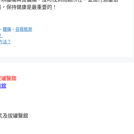
醫，保持健康是最重要的！
、
腰痛
、
自我檢測
！
方法？
拔罐醫舘
醫舘