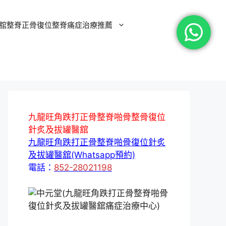
舘整脊正骨復位整脊痛症治療推薦
九龍旺角跌打正骨整脊啪骨整骨復位
針炙及拔罐醫舘
九龍旺角跌打正骨整脊啪骨復位針炙
及拔罐醫舘(Whatsapp預約)
電話：
852-28021198