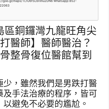
://goo.gl/maps/TL1U6f5L6rimu2DN6 Whatsapp:852-
22063
港島區銅鑼灣九龍旺角尖
打醫師】醫師醫治？
骨整骨復位醫館幫到
極少，雖然我們是男跌打醫
藥及手法治療的程序，皆可
，以避免不必要的尷尬。