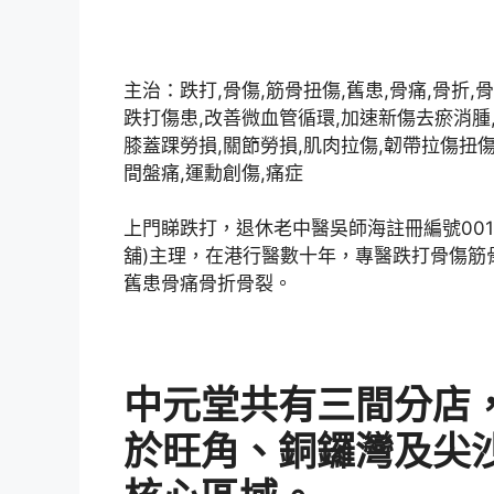
主治：跌打,骨傷,筋骨扭傷,舊患,骨痛,骨折,骨
跌打傷患,改善微血管循環,加速新傷去瘀消腫
膝蓋踝勞損,關節勞損,肌肉拉傷,韌帶拉傷扭傷
間盤痛,運勳創傷,痛症
上門睇跌打，退休老中醫吳師海註冊編號00167
舖)主理，
在港行醫數十年，專醫跌打骨傷筋
舊患骨痛骨折骨裂。
中元堂共有三間分店
於旺角、銅鑼灣及尖