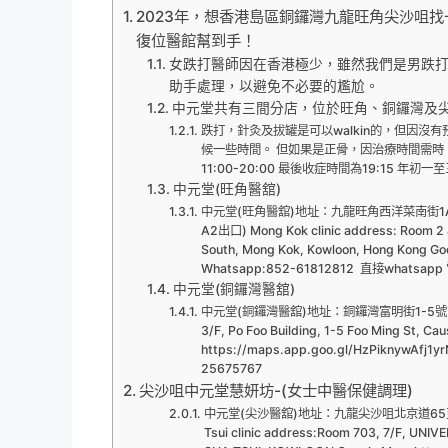
2023年，想香港島區銅鑼灣九龍旺角尖沙咀
復位醫館幫到手！
女跌打醫師因在香港極少，雖然我們是男跌
助手處理，以避免不必要的尷尬。
中元堂共有三間分店，位於旺角、銅鑼灣及
跌打，針灸及拔罐是可以walkin的，但因沒
候一些時間。 但如果是正骨，因治療時間需時
11:00-20:00 最後收症時間為19:15 年初一
中元堂(旺角醫舘)
中元堂(旺角醫舘)地址：九龍旺角西洋菜南街1
A2出口) Mong Kok clinic address: Room 2 &
South, Mong Kok, Kowloon, Hong Kong 
Whatsapp:852-61812812 直接whatsap
中元堂(銅鑼灣醫舘)
中元堂(銅鑼灣醫舘)地址：銅鑼灣富明街1-5號寶富大樓3樓
3/F, Po Foo Building, 1-5 Foo Ming St, C
https://maps.app.goo.gl/HzPiknywAfj
25675767
尖沙咀中元堂慧妍坊-(女士中醫保健調理)
中元堂(尖沙醫舘)地址：九龍尖沙咀北京道65至69
Tsui clinic address:Room 703, 7/F, UN