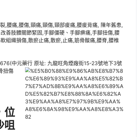
裂,腰痛,腰傷,頸痛,頸傷,頸部痠痛,腰痠背痛, 陳年舊患,
,改善肢體關節緊固,手腳僵硬、手腳痹痛,手腳扭傷,腰
軟組織損傷,散瘀止痛,散瘀,止痛,筋骨酸痛,腰脊,腰椎
6(中元藥行 原址: 九龍旺角煙廠街15-23號地下3號
骨扭傷
，位
沙咀