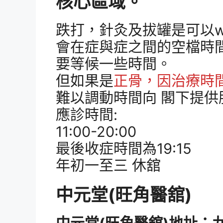
核心區域。
跌打，針灸及拔罐是可以w
會在症與症之間的空檔時
要等候一些時間。
但如果是
正骨，因治療時
難以調動時間向 閣下提供
應診時間:
11:00-20:00
最後收症時間為19:15
年初一至三 休舘
中元堂(旺角醫舘)