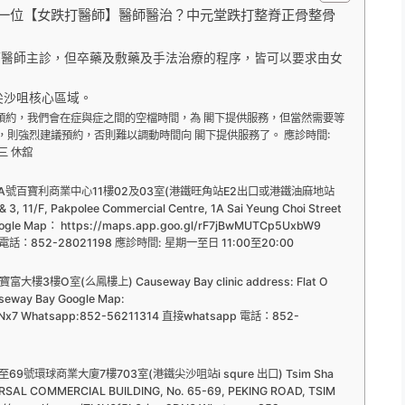
找一位【女跌打醫師】醫師醫治？中元堂跌打整脊正骨整骨
打醫師主診，但卒藥及敷藥及手法治療的程序，皆可以要求由女
尖沙咀核心區域。
有預約，我們會在症與症之間的空檔時間，為 閣下提供服務，但當然需要等
，則強烈建議預約，否則難以調動時間向 閣下提供服務了。 應診時間:
至三 休舘
A號百寶利商業中心11樓02及03室(港鐵旺角站E2出口或港鐵油麻地站
 3, 11/F, Pakpolee Commercial Centre, 1A Sai Yeung Choi Street
Google Map： https://maps.app.goo.gl/rF7jBwMUTCp5UxbW9
p 電話：852-28021198 應診時間: 星期一至日 11:00至20:00
O室(么鳳樓上) Causeway Bay clinic address: Flat O
auseway Bay Google Map:
1yrNx7 Whatsapp:852-56211314 直接whatsapp 電話：852-
號環球商業大廈7樓703室(港鐵尖沙咀站i squre 出口) Tsim Sha
IVERSAL COMMERCIAL BUILDING, No. 65-69, PEKING ROAD, TSIM