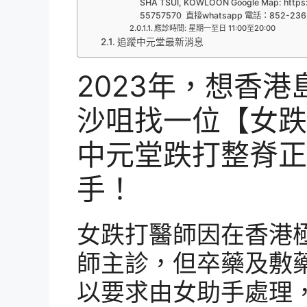
SHA TSUI, KOWLOON Google Map: https
55757570 直接whatsapp 電話：852-236
應診時間: 星期一至日 11:00至20:00
追蹤中元堂最新消息
2023年，想香
沙咀找一位【女跌
中元堂跌打整脊正
手！
女跌打醫師因在香港
師主診，但卒藥及敷
以要求由女助手處理