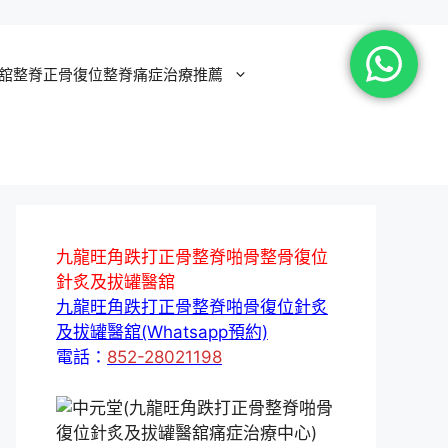
舘整脊正骨復位整脊痛症治療推薦
九龍旺角跌打正骨整脊啪骨整骨復位
針炙及拔罐醫舘
九龍旺角跌打正骨整脊啪骨復位針炙
及拔罐醫舘(Whatsapp預約)
電話：
852-28021198