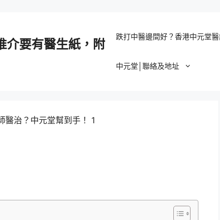
跌打中醫邊間好？香港中元堂醫
推介要有醫生紙，附
中元堂│聯絡及地址