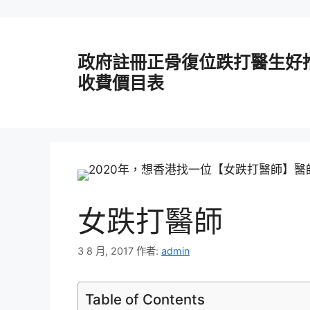
跳
至
政府註冊正骨復位跌打醫生好
主
要
收費價目表
內
容
女跌打醫師
3 8 月, 2017
作者:
admin
Table of Contents