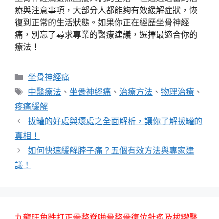
療與注意事項，大部分人都能夠有效緩解症狀，恢
復到正常的生活狀態。如果你正在經歷坐骨神經
痛，別忘了尋求專業的醫療建議，選擇最適合你的
療法！
分
坐骨神經痛
類
標
中醫療法
、
坐骨神經痛
、
治療方法
、
物理治療
、
籤
疼痛緩解
拔罐的好處與壞處之全面解析，讓你了解拔罐的
真相！
如何快速緩解脖子痛？五個有效方法與專家建
議！
九龍旺角跌打正骨整脊啪骨整骨復位針炙及拔罐醫