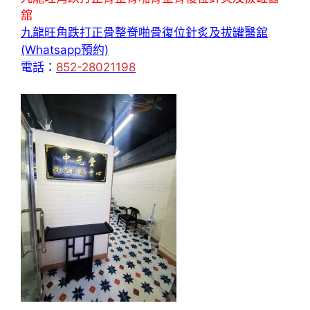
舘
九龍旺角跌打正骨整脊啪骨復位針炙及拔罐醫舘
(Whatsapp預約)
電話：
852-28021198