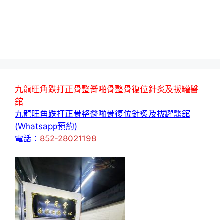
九龍旺角跌打正骨整脊啪骨整骨復位針炙及拔罐醫
舘
九龍旺角跌打正骨整脊啪骨復位針炙及拔罐醫舘
(Whatsapp預約)
電話：
852-28021198