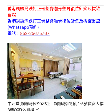
香港銅鑼灣跌打正骨整脊啪骨整骨復位針炙及拔罐
醫舘
香港銅鑼灣跌打正骨整脊啪骨復位針炙及拔罐醫舘
(Whatsapp預約)
電話：
852-25675767
中元堂(銅鑼灣醫舘)地址：銅鑼灣富明街1-5號寶富大樓
3樓O室(么鳳樓上)