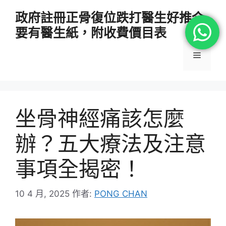
跳
政府註冊正骨復位跌打醫生好推介
至
要有醫生紙，附收費價目表
主
要
選
內
容
單
坐骨神經痛該怎麼
辦？五大療法及注意
事項全揭密！
10 4 月, 2025
作者:
PONG CHAN