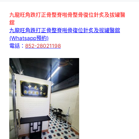
九龍旺角跌打正骨整脊啪骨整骨復位針炙及拔罐醫
舘
九龍旺角跌打正骨整脊啪骨復位針炙及拔罐醫舘
(Whatsapp預約)
電話：
852-28021198