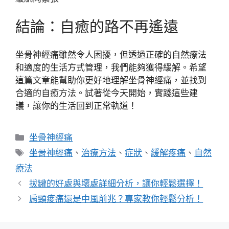
結論：自癒的路不再遙遠
坐骨神經痛雖然令人困擾，但透過正確的自然療法
和適度的生活方式管理，我們能夠獲得緩解。希望
這篇文章能幫助你更好地理解坐骨神經痛，並找到
合適的自癒方法。試著從今天開始，實踐這些建
議，讓你的生活回到正常軌道！
分
坐骨神經痛
類
標
坐骨神經痛
、
治療方法
、
症狀
、
緩解疼痛
、
自然
籤
療法
拔罐的好處與壞處詳細分析，讓你輕鬆選擇！
肩頸痠痛還是中風前兆？專家教你輕鬆分析！