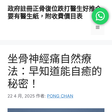
跳
政府註冊正骨復位跌打醫生好推介
至
要有醫生紙，附收費價目表
主
要
選
內
容
單
坐骨神經痛自然療
法：早知道能自癒的
秘密！
22 4 月, 2025
作者:
PONG CHAN