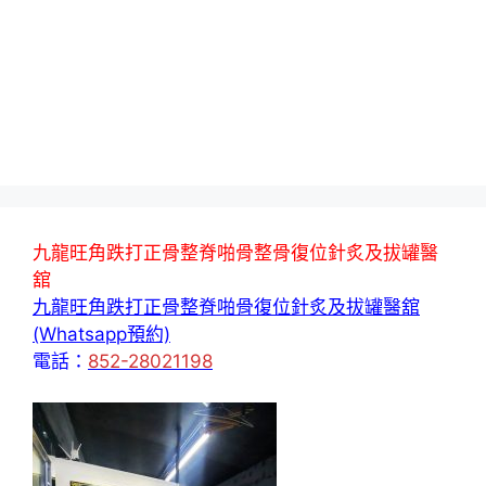
九龍旺角跌打正骨整脊啪骨整骨復位針炙及拔罐醫
舘
九龍旺角跌打正骨整脊啪骨復位針炙及拔罐醫舘
(Whatsapp預約)
電話：
852-28021198