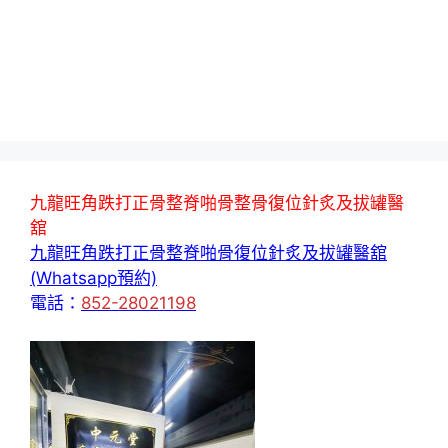
九龍旺角跌打正骨整脊啪骨整骨復位針炙及拔罐醫
舘
九龍旺角跌打正骨整脊啪骨復位針炙及拔罐醫舘
(Whatsapp預約)
電話：
852-28021198