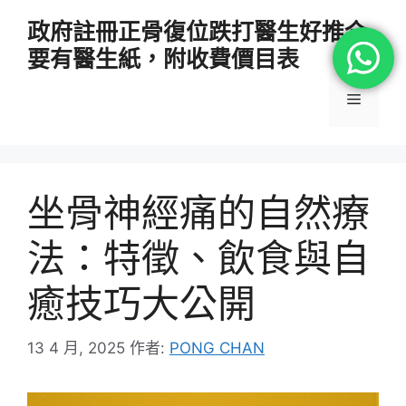
跳
政府註冊正骨復位跌打醫生好推介
至
要有醫生紙，附收費價目表
主
要
選
內
容
單
坐骨神經痛的自然療
法：特徵、飲食與自
癒技巧大公開
13 4 月, 2025
作者:
PONG CHAN