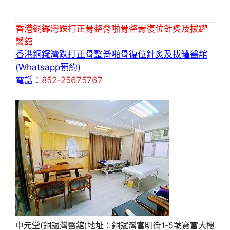
香港銅鑼灣跌打正骨整脊啪骨整骨復位針炙及拔罐
醫舘
香港銅鑼灣跌打正骨整脊啪骨復位針炙及拔罐醫舘
(Whatsapp預約)
電話：
852-25675767
中元堂(銅鑼灣醫舘)地址：銅鑼灣富明街1-5號寶富大樓