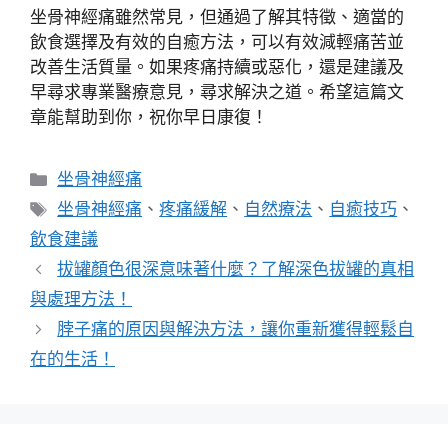
坐骨神經痛雖然常見，但通過了解其特徵、適當的
飲食選擇及有效的自癒方法，可以有效減輕痛苦並
改善生活質量。如果疼痛持續或惡化，還是建議及
早尋求專業醫療意見，尋求解決之道。希望這篇文
章能幫助到你，祝你早日康復！
分
坐骨神經痛
類
標
坐骨神經痛
、
疼痛緩解
、
自然療法
、
自癒技巧
、
籤
飲食建議
拔罐顏色很深意味著什麼？了解深色拔罐的真相
與處理方法！
脖子痛的原因與解決方法，讓你重新獲得輕鬆自
在的生活！