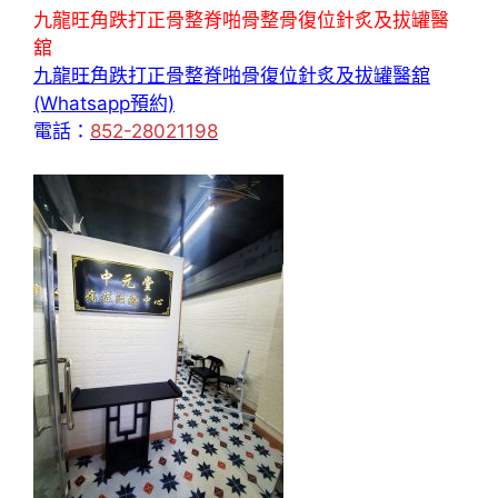
九龍旺角跌打正骨整脊啪骨整骨復位針炙及拔罐醫
舘
九龍旺角跌打正骨整脊啪骨復位針炙及拔罐醫舘
(Whatsapp預約)
電話：
852-28021198