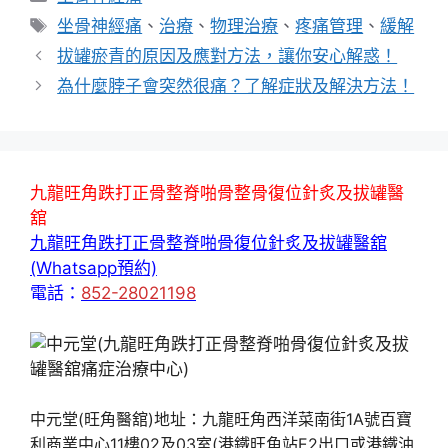
類
標
坐骨神經痛
、
治療
、
物理治療
、
疼痛管理
、
緩解
籤
拔罐瘀青的原因及應對方法，讓你安心解惑！
為什麼脖子會突然很痛？了解症狀及解決方法！
九龍旺角跌打正骨整脊啪骨整骨復位針炙及拔罐醫
舘
九龍旺角跌打正骨整脊啪骨復位針炙及拔罐醫舘
(Whatsapp預約)
電話：
852-28021198
中元堂(旺角醫舘)地址：九龍旺角西洋菜南街1A號百寶
利商業中心11樓02及03室(港鐵旺角站E2出口或港鐵油