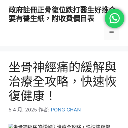
跳
政府註冊正骨復位跌打醫生好推介
至
要有醫生紙，附收費價目表
主
要
選
內
容
單
坐骨神經痛的緩解與
治療全攻略，快速恢
復健康！
5 4 月, 2025
作者:
PONG CHAN