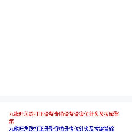
九龍旺角跌打正骨整脊啪骨整骨復位針炙及拔罐醫
舘
九龍旺角跌打正骨整脊啪骨復位針炙及拔罐醫舘