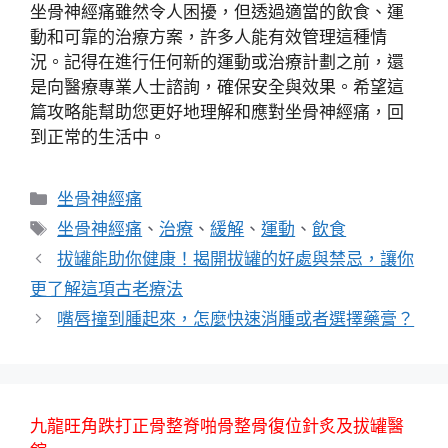
坐骨神經痛雖然令人困擾，但透過適當的飲食、運
動和可靠的治療方案，許多人能有效管理這種情
況。記得在進行任何新的運動或治療計劃之前，還
是向醫療專業人士諮詢，確保安全與效果。希望這
篇攻略能幫助您更好地理解和應對坐骨神經痛，回
到正常的生活中。
分
坐骨神經痛
類
標
坐骨神經痛
、
治療
、
緩解
、
運動
、
飲食
籤
拔罐能助你健康！揭開拔罐的好處與禁忌，讓你
更了解這項古老療法
嘴唇撞到腫起來，怎麼快速消腫或者選擇藥膏？
九龍旺角跌打正骨整脊啪骨整骨復位針炙及拔罐醫