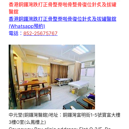
香港銅鑼灣跌打正骨整脊啪骨整骨復位針炙及拔罐
醫舘
香港銅鑼灣跌打正骨整脊啪骨復位針炙及拔罐醫舘
(Whatsapp預約)
電話：
852-25675767
中元堂(銅鑼灣醫舘)地址：銅鑼灣富明街1-5號寶富大樓
3樓O室(么鳳樓上)