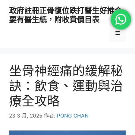
跳
政府註冊正骨復位跌打醫生好推介
至
要有醫生紙，附收費價目表
主
要
選
內
容
單
坐骨神經痛的緩解秘
訣：飲食、運動與治
療全攻略
23 3 月, 2025
作者:
PONG CHAN