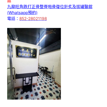
舘
九龍旺角跌打正骨整脊啪骨復位針炙及拔罐醫舘
(Whatsapp預約)
電話：
852-28021198