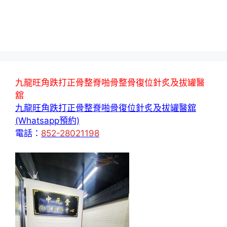
九龍旺角跌打正骨整脊啪骨整骨復位針炙及拔罐醫
舘
九龍旺角跌打正骨整脊啪骨復位針炙及拔罐醫舘
(Whatsapp預約)
電話：
852-28021198