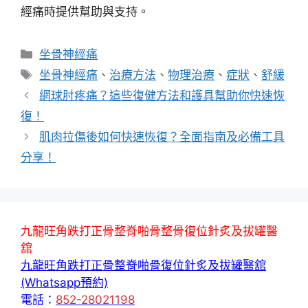
經痛時提供幫助與支持。
分
坐骨神經痛
類
標
坐骨神經痛
、
治療方法
、
物理治療
、
症狀
、
舒緩
籤
網球肘疼痛？這些復健方法和護具幫助你快速恢
復！
肌肉拉傷後如何快速恢復？全面指南及必備工具
分享！
九龍旺角跌打正骨整脊啪骨整骨復位針炙及拔罐醫
舘
九龍旺角跌打正骨整脊啪骨復位針炙及拔罐醫舘
(Whatsapp預約)
電話：
852-28021198