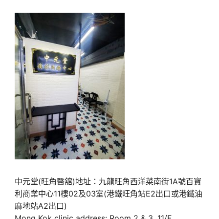
中元堂(旺角醫舘)地址：九龍旺角西洋菜南街1A號百寶
利商業中心11樓02及03室(港鐵旺角站E2出口或港鐵油
麻地站A2出口)
Mong Kok clinic address: Room 2 & 3, 11/F,