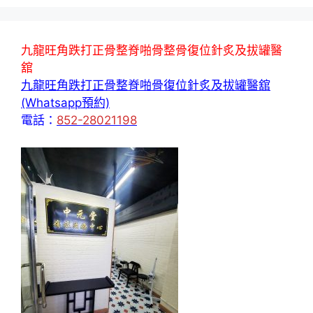
九龍旺角跌打正骨整脊啪骨整骨復位針炙及拔罐醫
舘
九龍旺角跌打正骨整脊啪骨復位針炙及拔罐醫舘
(Whatsapp預約)
電話：
852-28021198