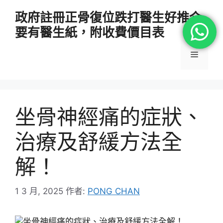
跳
政府註冊正骨復位跌打醫生好推介
至
要有醫生紙，附收費價目表
主
要
選
內
容
單
坐骨神經痛的症狀、
治療及舒緩方法全
解！
1 3 月, 2025
作者:
PONG CHAN