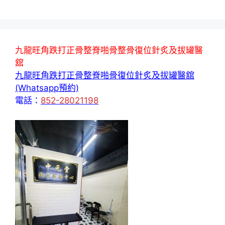
九龍旺角跌打正骨整脊啪骨整骨復位針炙及拔罐醫
舘
九龍旺角跌打正骨整脊啪骨復位針炙及拔罐醫舘
(Whatsapp預約)
電話：
852-28021198