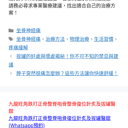
請務必尋求專業醫療建議，找出適合自己的治療方
案！
分
坐骨神經痛
類
標
坐骨神經痛
、
治療方法
、
物理治療
、
生活習慣
、
籤
疼痛緩解
拔罐的好處與壞處揭秘！你不可不知的禁忌與建
議
脖子突然很痛怎麼辦？這些方法讓你快速舒緩！
九龍旺角跌打正骨整脊啪骨整骨復位針炙及拔罐醫
舘
九龍旺角跌打正骨整脊啪骨復位針炙及拔罐醫舘
(Whatsapp預約)