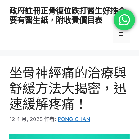
跳
政府註冊正骨復位跌打醫生好推介
至
要有醫生紙，附收費價目表
主
要
選
內
容
單
坐骨神經痛的治療與
舒緩方法大揭密，迅
速緩解疼痛！
12 4 月, 2025
作者:
PONG CHAN