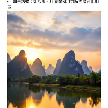
加重活動
：如咳嗽、打噴嚏和用力時疼痛可能加
重。