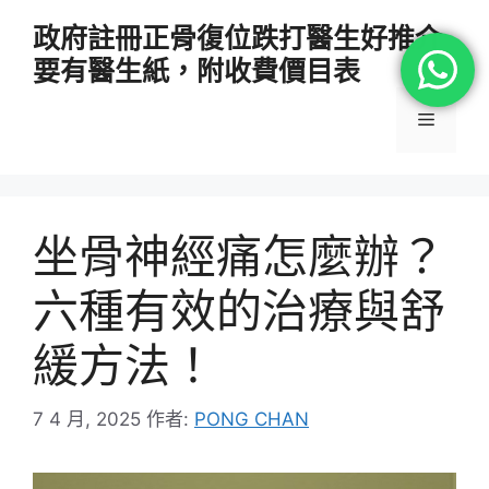
跳
政府註冊正骨復位跌打醫生好推介
至
要有醫生紙，附收費價目表
主
要
選
內
容
單
坐骨神經痛怎麼辦？
六種有效的治療與舒
緩方法！
7 4 月, 2025
作者:
PONG CHAN