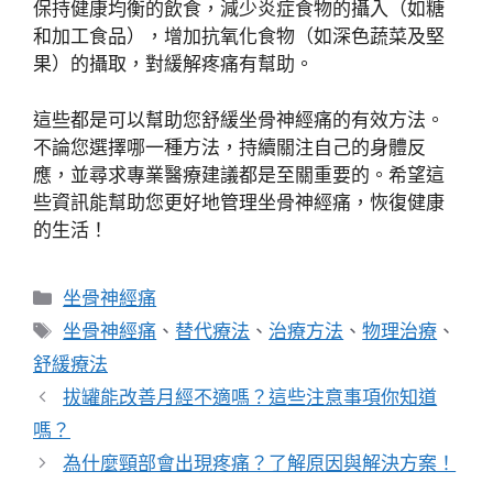
保持健康均衡的飲食，減少炎症食物的攝入（如糖
和加工食品），增加抗氧化食物（如深色蔬菜及堅
果）的攝取，對緩解疼痛有幫助。
這些都是可以幫助您舒緩坐骨神經痛的有效方法。
不論您選擇哪一種方法，持續關注自己的身體反
應，並尋求專業醫療建議都是至關重要的。希望這
些資訊能幫助您更好地管理坐骨神經痛，恢復健康
的生活！
分
坐骨神經痛
類
標
坐骨神經痛
、
替代療法
、
治療方法
、
物理治療
、
籤
舒緩療法
拔罐能改善月經不適嗎？這些注意事項你知道
嗎？
為什麼頸部會出現疼痛？了解原因與解決方案！