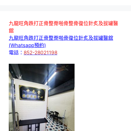
九龍旺角跌打正骨整脊啪骨整骨復位針炙及拔罐醫
舘
九龍旺角跌打正骨整脊啪骨復位針炙及拔罐醫舘
(Whatsapp預約)
電話：
852-28021198