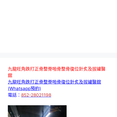
九龍旺角跌打正骨整脊啪骨整骨復位針炙及拔罐醫
舘
九龍旺角跌打正骨整脊啪骨復位針炙及拔罐醫舘
(Whatsapp預約)
電話：
852-28021198