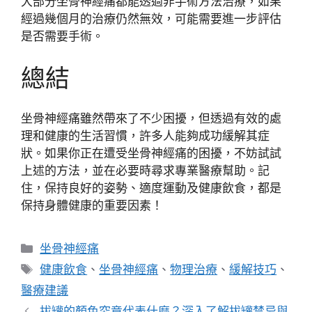
大部分坐骨神經痛都能透過非手術方法治療，如果
經過幾個月的治療仍然無效，可能需要進一步評估
是否需要手術。
總結
坐骨神經痛雖然帶來了不少困擾，但透過有效的處
理和健康的生活習慣，許多人能夠成功緩解其症
狀。如果你正在遭受坐骨神經痛的困擾，不妨試試
上述的方法，並在必要時尋求專業醫療幫助。記
住，保持良好的姿勢、適度運動及健康飲食，都是
保持身體健康的重要因素！
分
坐骨神經痛
類
標
健康飲食
、
坐骨神經痛
、
物理治療
、
緩解技巧
、
籤
醫療建議
拔罐的顏色究竟代表什麼？深入了解拔罐禁忌與