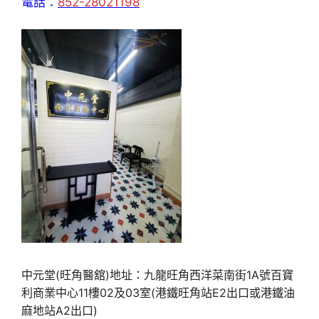
電話：
852-28021198
中元堂(旺角醫舘)地址：九龍旺角西洋菜南街1A號百寶
利商業中心11樓02及03室(港鐵旺角站E2出口或港鐵油
麻地站A2出口)