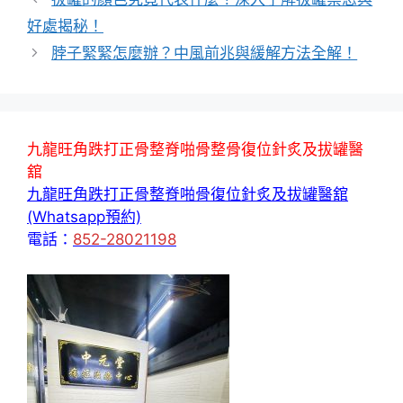
好處揭秘！
脖子緊緊怎麼辦？中風前兆與緩解方法全解！
九龍旺角跌打正骨整脊啪骨整骨復位針炙及拔罐醫
舘
九龍旺角跌打正骨整脊啪骨復位針炙及拔罐醫舘
(Whatsapp預約)
電話：
852-28021198