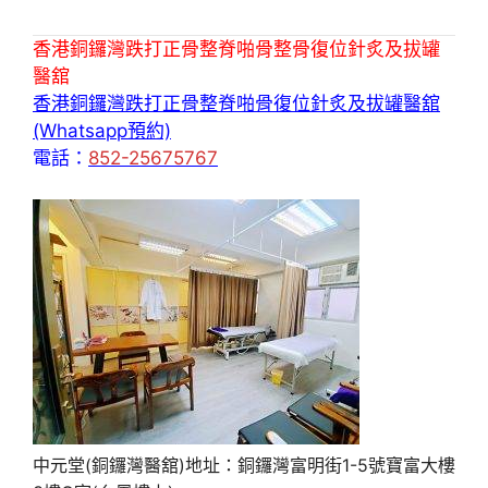
香港銅鑼灣跌打正骨整脊啪骨整骨復位針炙及拔罐
醫舘
香港銅鑼灣跌打正骨整脊啪骨復位針炙及拔罐醫舘
(Whatsapp預約)
電話：
852-25675767
中元堂(銅鑼灣醫舘)地址：銅鑼灣富明街1-5號寶富大樓