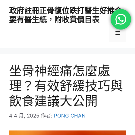
跳
政府註冊正骨復位跌打醫生好推介
至
要有醫生紙，附收費價目表
主
要
選
內
容
單
坐骨神經痛怎麼處
理？有效舒緩技巧與
飲食建議大公開
4 4 月, 2025
作者:
PONG CHAN