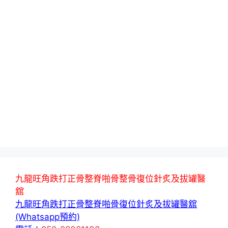
九龍旺角跌打正骨整脊啪骨整骨復位針炙及拔罐醫
舘
九龍旺角跌打正骨整脊啪骨復位針炙及拔罐醫舘
(Whatsapp預約)