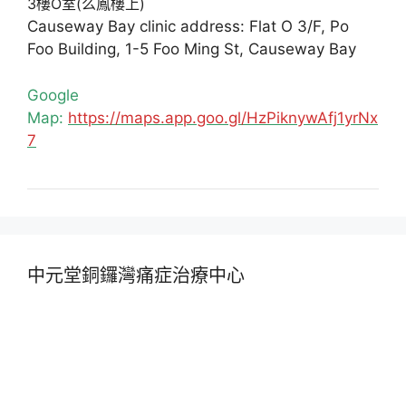
3樓O室(么鳳樓上)
Causeway Bay clinic address: Flat O 3/F, Po
Foo Building, 1-5 Foo Ming St, Causeway Bay
Google
Map:
https://maps.app.goo.gl/HzPiknywAfj1yrNx
7
中元堂銅鑼灣痛症治療中心