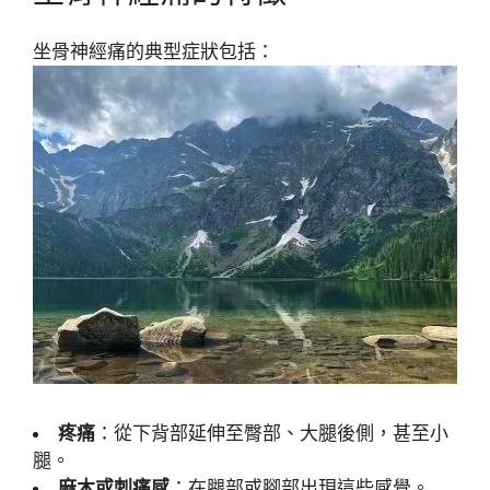
坐骨神經痛的典型症狀包括：
疼痛
：從下背部延伸至臀部、大腿後側，甚至小
腿。
麻木或刺痛感
：在腿部或腳部出現這些感覺。