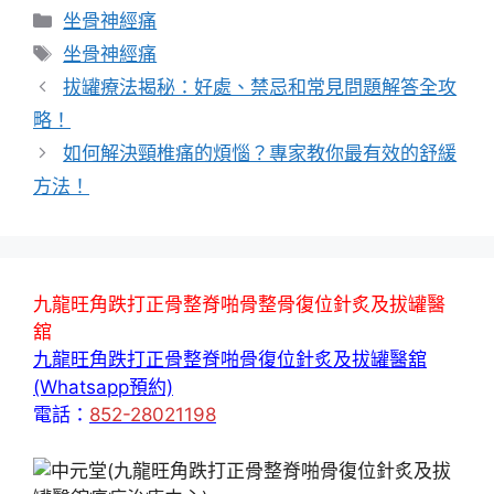
分
坐骨神經痛
類
標
坐骨神經痛
籤
拔罐療法揭秘：好處、禁忌和常見問題解答全攻
略！
如何解決頸椎痛的煩惱？專家教你最有效的舒緩
方法！
九龍旺角跌打正骨整脊啪骨整骨復位針炙及拔罐醫
舘
九龍旺角跌打正骨整脊啪骨復位針炙及拔罐醫舘
(Whatsapp預約)
電話：
852-28021198