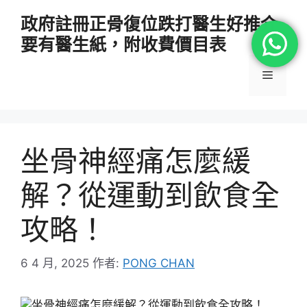
跳
政府註冊正骨復位跌打醫生好推介
至
要有醫生紙，附收費價目表
主
要
選
內
容
單
坐骨神經痛怎麼緩
解？從運動到飲食全
攻略！
6 4 月, 2025
作者:
PONG CHAN