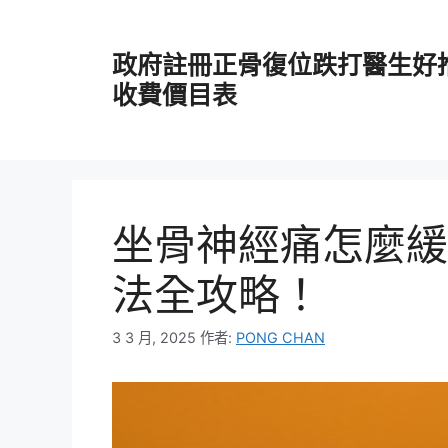
跳
至
政府註冊正骨復位跌打醫生好
主
要
收費價目表
內
容
坐骨神經痛怎麼緩
法全攻略！
3 3 月, 2025
作者:
PONG CHAN