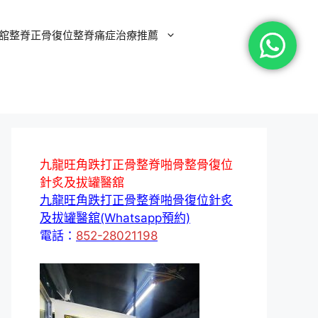
舘整脊正骨復位整脊痛症治療推薦
九龍旺角跌打正骨整脊啪骨整骨復位
針炙及拔罐醫舘
九龍旺角跌打正骨整脊啪骨復位針炙
及拔罐醫舘(Whatsapp預約)
電話：
852-28021198