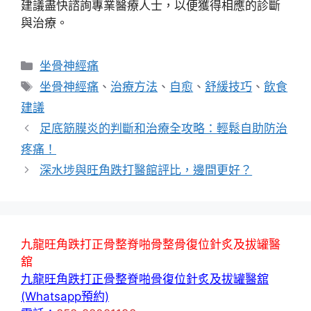
建議盡快諮詢專業醫療人士，以便獲得相應的診斷
與治療。
分
坐骨神經痛
類
標
坐骨神經痛
、
治療方法
、
自愈
、
舒緩技巧
、
飲食
籤
建議
足底筋膜炎的判斷和治療全攻略：輕鬆自助防治
疼痛！
深水埗與旺角跌打醫館評比，邊間更好？
九龍旺角跌打正骨整脊啪骨整骨復位針炙及拔罐醫
舘
九龍旺角跌打正骨整脊啪骨復位針炙及拔罐醫舘
(Whatsapp預約)