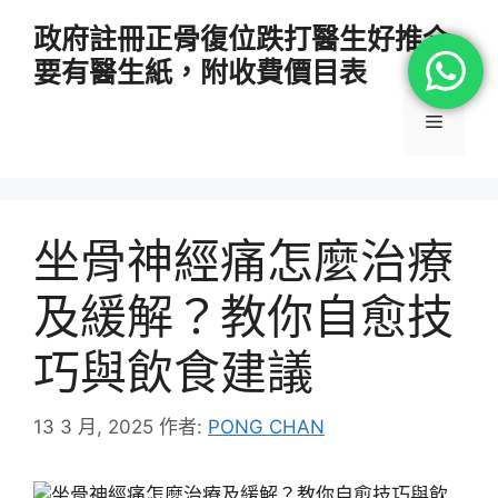
跳
政府註冊正骨復位跌打醫生好推介
至
要有醫生紙，附收費價目表
主
要
選
內
容
單
坐骨神經痛怎麼治療
及緩解？教你自愈技
巧與飲食建議
13 3 月, 2025
作者:
PONG CHAN