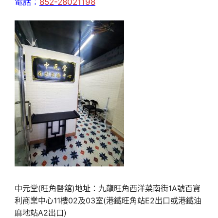
電話：
852-28021198
中元堂(旺角醫舘)地址：九龍旺角西洋菜南街1A號百寶
利商業中心11樓02及03室(港鐵旺角站E2出口或港鐵油
麻地站A2出口)