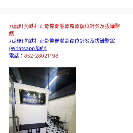
九龍旺角跌打正骨整脊啪骨整骨復位針炙及拔罐醫
舘
九龍旺角跌打正骨整脊啪骨復位針炙及拔罐醫舘
(Whatsapp預約)
電話：
852-28021198