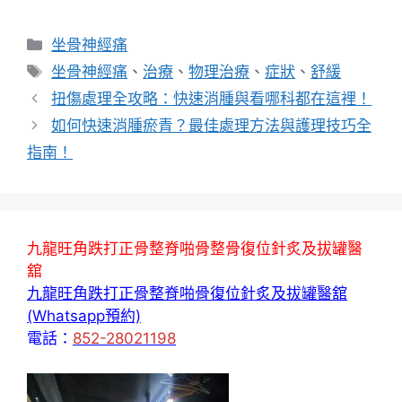
分
坐骨神經痛
類
標
坐骨神經痛
、
治療
、
物理治療
、
症狀
、
舒緩
籤
扭傷處理全攻略：快速消腫與看哪科都在這裡！
如何快速消腫瘀青？最佳處理方法與護理技巧全
指南！
九龍旺角跌打正骨整脊啪骨整骨復位針炙及拔罐醫
舘
九龍旺角跌打正骨整脊啪骨復位針炙及拔罐醫舘
(Whatsapp預約)
電話：
852-28021198