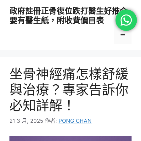
跳
政府註冊正骨復位跌打醫生好推介
至
要有醫生紙，附收費價目表
主
要
選
內
容
單
坐骨神經痛怎樣舒緩
與治療？專家告訴你
必知詳解！
21 3 月, 2025
作者:
PONG CHAN