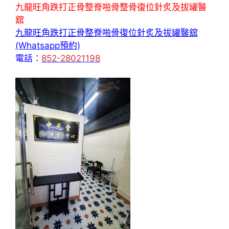
九龍旺角跌打正骨整脊啪骨整骨復位針炙及拔罐醫
舘
九龍旺角跌打正骨整脊啪骨復位針炙及拔罐醫舘
(Whatsapp預約)
電話：
852-28021198