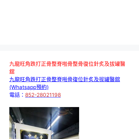
九龍旺角跌打正骨整脊啪骨整骨復位針炙及拔罐醫
舘
九龍旺角跌打正骨整脊啪骨復位針炙及拔罐醫舘
(Whatsapp預約)
電話：
852-28021198