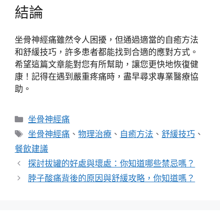
結論
坐骨神經痛雖然令人困擾，但通過適當的自癒方法
和舒緩技巧，許多患者都能找到合適的應對方式。
希望這篇文章能對您有所幫助，讓您更快地恢復健
康！記得在遇到嚴重疼痛時，盡早尋求專業醫療協
助。
分
坐骨神經痛
類
標
坐骨神經痛
、
物理治療
、
自癒方法
、
舒緩技巧
、
籤
餐飲建議
探討拔罐的好處與壞處：你知道哪些禁忌嗎？
脖子酸痛背後的原因與舒緩攻略，你知道嗎？