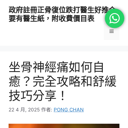
跳
政府註冊正骨復位跌打醫生好推介
至
要有醫生紙，附收費價目表
主
要
選
內
容
單
坐骨神經痛如何自
癒？完全攻略和舒緩
技巧分享！
22 4 月, 2025
作者:
PONG CHAN