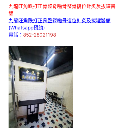
九龍旺角跌打正骨整脊啪骨整骨復位針炙及拔罐醫
舘
九龍旺角跌打正骨整脊啪骨復位針炙及拔罐醫舘
(Whatsapp預約)
電話：
852-28021198