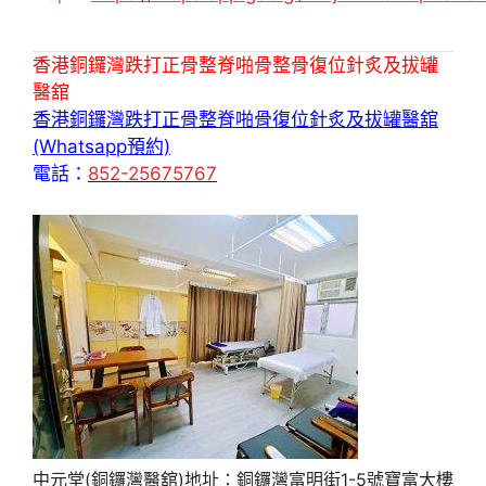
香港銅鑼灣跌打正骨整脊啪骨整骨復位針炙及拔罐
醫舘
香港銅鑼灣跌打正骨整脊啪骨復位針炙及拔罐醫舘
(Whatsapp預約)
電話：
852-25675767
中元堂(銅鑼灣醫舘)地址：銅鑼灣富明街1-5號寶富大樓