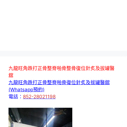
九龍旺角跌打正骨整脊啪骨整骨復位針炙及拔罐醫
舘
九龍旺角跌打正骨整脊啪骨復位針炙及拔罐醫舘
(Whatsapp預約)
電話：
852-28021198