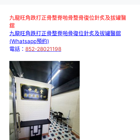
九龍旺角跌打正骨整脊啪骨整骨復位針炙及拔罐醫
舘
九龍旺角跌打正骨整脊啪骨復位針炙及拔罐醫舘
(Whatsapp預約)
電話：
852-28021198