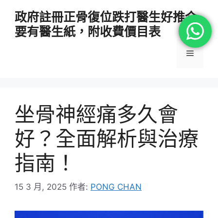
跳
政府註冊正骨復位跌打醫生好推介
至
要有醫生紙，附收費價目表
主
要
選
內
容
單
坐骨神經痛多久會
好？全面解析與治療
指南！
15 3 月, 2025
作者:
PONG CHAN