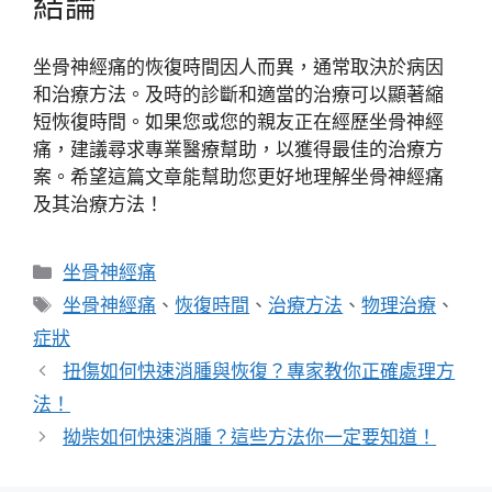
結論
坐骨神經痛的恢復時間因人而異，通常取決於病因
和治療方法。及時的診斷和適當的治療可以顯著縮
短恢復時間。如果您或您的親友正在經歷坐骨神經
痛，建議尋求專業醫療幫助，以獲得最佳的治療方
案。希望這篇文章能幫助您更好地理解坐骨神經痛
及其治療方法！
分
坐骨神經痛
類
標
坐骨神經痛
、
恢復時間
、
治療方法
、
物理治療
、
籤
症狀
扭傷如何快速消腫與恢復？專家教你正確處理方
法！
拗柴如何快速消腫？這些方法你一定要知道！