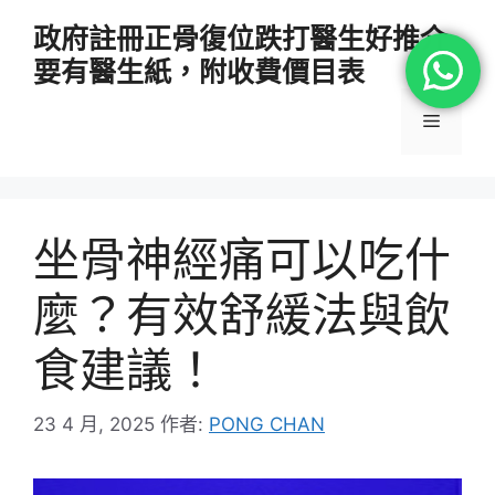
跳
政府註冊正骨復位跌打醫生好推介
至
要有醫生紙，附收費價目表
主
要
選
內
容
單
坐骨神經痛可以吃什
麼？有效舒緩法與飲
食建議！
23 4 月, 2025
作者:
PONG CHAN