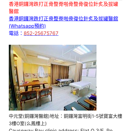
香港銅鑼灣跌打正骨整脊啪骨整骨復位針炙及拔罐
醫舘
香港銅鑼灣跌打正骨整脊啪骨復位針炙及拔罐醫舘
(Whatsapp預約)
電話：
852-25675767
中元堂(銅鑼灣醫舘)地址：銅鑼灣富明街1-5號寶富大樓
3樓O室(么鳳樓上)
Causeway Bay clinic address: Flat O 3/F, Po