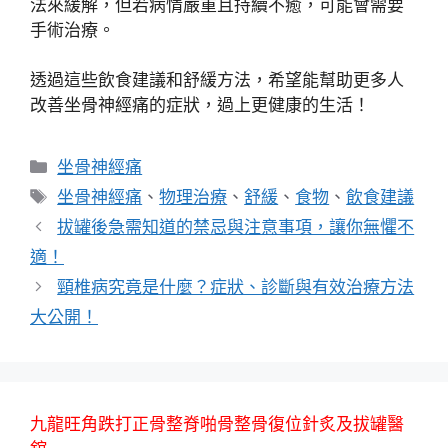
法來緩解，但若病情嚴重且持續不癒，可能會需要
手術治療。
透過這些飲食建議和舒緩方法，希望能幫助更多人
改善坐骨神經痛的症狀，過上更健康的生活！
分
坐骨神經痛
類
標
坐骨神經痛
、
物理治療
、
舒緩
、
食物
、
飲食建議
籤
拔罐後急需知道的禁忌與注意事項，讓你無懼不
適！
頸椎病究竟是什麼？症狀、診斷與有效治療方法
大公開！
九龍旺角跌打正骨整脊啪骨整骨復位針炙及拔罐醫