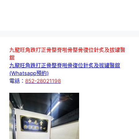
九龍旺角跌打正骨整脊啪骨整骨復位針炙及拔罐醫
舘
九龍旺角跌打正骨整脊啪骨復位針炙及拔罐醫舘
(Whatsapp預約)
電話：
852-28021198