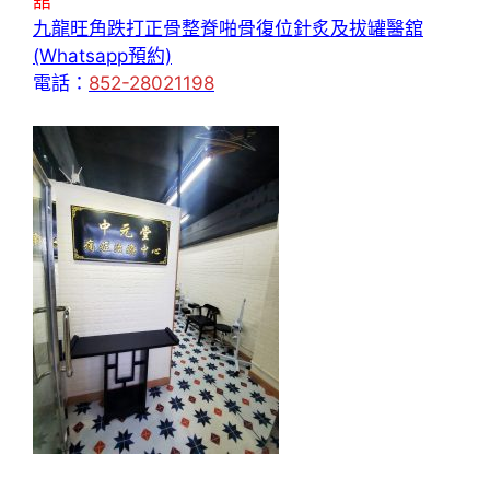
舘
九龍旺角跌打正骨整脊啪骨復位針炙及拔罐醫舘
(Whatsapp預約)
電話：
852-28021198