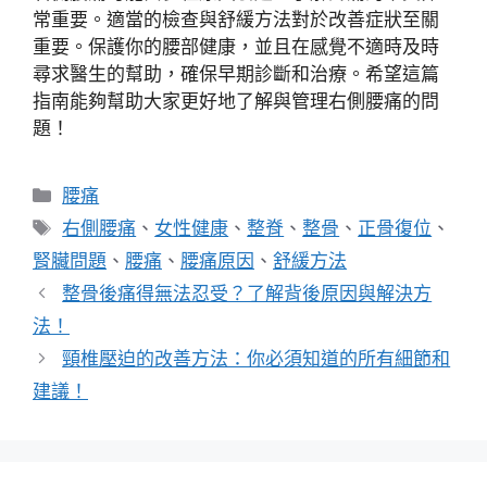
常重要。適當的檢查與舒緩方法對於改善症狀至關
重要。保護你的腰部健康，並且在感覺不適時及時
尋求醫生的幫助，確保早期診斷和治療。希望這篇
指南能夠幫助大家更好地了解與管理右側腰痛的問
題！
分
腰痛
類
標
右側腰痛
、
女性健康
、
整脊
、
整骨
、
正骨復位
、
籤
腎臟問題
、
腰痛
、
腰痛原因
、
舒緩方法
整骨後痛得無法忍受？了解背後原因與解決方
法！
頸椎壓迫的改善方法：你必須知道的所有細節和
建議！