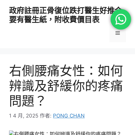
跳
政府註冊正骨復位跌打醫生好推介
至
要有醫生紙，附收費價目表
主
要
選
內
容
單
右側腰痛女性：如何
辨識及舒緩你的疼痛
問題？
1 4 月, 2025
作者:
PONG CHAN