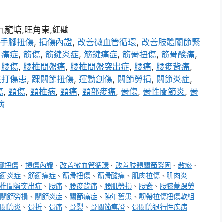
,九龍塘,旺角東,紅磡
手腳扭傷
,
損傷內證
,
改善微血管循環
,
改善肢體關節緊
,
痛症
,
筋傷
,
筋鍵炎症
,
筋鍵痛症
,
筋骨扭傷
,
筋骨酸痛
,
,
腰傷
,
腰椎間盤痛
,
腰椎間盤突出症
,
腰痛
,
腰痠背痛
,
跌打傷患
,
踝關節扭傷
,
運勳創傷
,
關節勞損
,
關節炎症
,
傷
,
頸傷
,
頸椎病
,
頸痛
,
頸部痠痛
,
骨傷
,
骨性關節炎
,
骨
病
腳扭傷
、
損傷內證
、
改善微血管循環
、
改善肢體關節緊固
、
散瘀
、
鍵炎症
、
筋鍵痛症
、
筋骨扭傷
、
筋骨酸痛
、
肌肉拉傷
、
肌肉炎
椎間盤突出症
、
腰痛
、
腰痠背痛
、
腰肌勞損
、
腰脊
、
腰膝蓋踝勞
關節勞損
、
關節炎症
、
關節痛症
、
陳年舊患
、
韌帶拉傷扭傷軟組
關節炎
、
骨折
、
骨痛
、
骨裂
、
骨關節痹證
、
骨關節退行性疾病