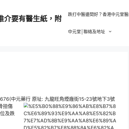
跌打中醫邊間好？香港中元堂醫
推介要有醫生紙，附
中元堂│聯絡及地址
6(中元藥行 原址: 九龍旺角煙廠街15-23號地下3號
骨扭傷
部位及跌