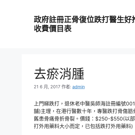
跳
至
政府註冊正骨復位跌打醫生好
主
要
收費價目表
內
容
去瘀消腫
21 6 月, 2017
作者:
admin
上門睇跌打，退休老中醫吳師海註冊編號00167
舖)主理，
在港行醫數十年，專醫跌打骨傷筋
舊患骨痛骨折骨裂。價錢：$250-$550(以
打外用藥料大小而定，已包括跌打外用藥料)