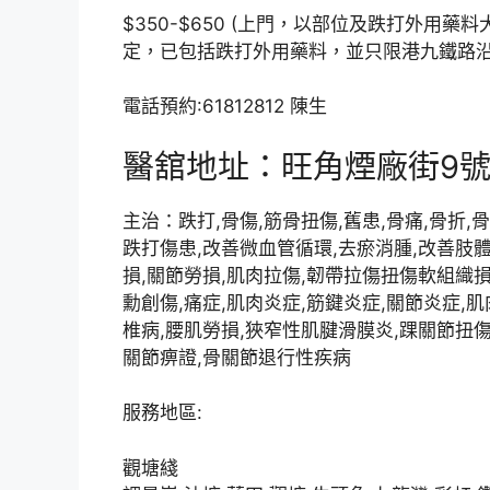
$350-$650 (上門，以部位及跌打外用藥料
定，已包括跌打外用藥料，並只限港九鐵路沿
電話預約:61812812 陳生
醫舘地址：旺角煙廠街9號
主治：跌打,骨傷,筋骨扭傷,舊患,骨痛,骨折,骨
跌打傷患,改善微血管循環,去瘀消腫,改善肢
損,關節勞損,肌肉拉傷,韌帶拉傷扭傷軟組織損傷
勳創傷,痛症,肌肉炎症,筋鍵炎症,關節炎症,肌
椎病,腰肌勞損,狹窄性肌腱滑膜炎,踝關節扭傷
關節痹證,骨關節退行性疾病
服務地區:
觀塘綫