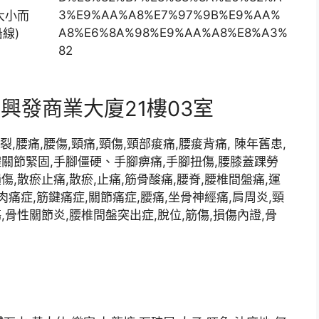
大小而
線)
興發商業大廈21樓03室
裂,腰痛,腰傷,頸痛,頸傷,頸部痠痛,腰痠背痛, 陳年舊患,
體關節緊固,手腳僵硬、手腳痹痛,手腳扭傷,腰膝蓋踝勞
,散瘀止痛,散瘀,止痛,筋骨酸痛,腰脊,腰椎間盤痛,運
肉痛症,筋鍵痛症,關節痛症,腰痛,坐骨神經痛,肩周炎,頸
,骨性關節炎,腰椎間盤突出症,脫位,筋傷,損傷內證,骨