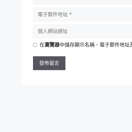
言
者
電
名
子
稱
郵
個
件
人
地
網
在
瀏覽器
中儲存顯示名稱、電子郵件地址
址
站
網
址