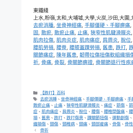
東鐵綫
上水,粉嶺,太和,大埔墟,大學,火炭,沙田,大圍
去瘀消腫
,
坐骨神經痛
,
手腳僵硬、手腳痹痛
,
固
,
散瘀
,
散瘀止痛
,
止痛
,
狹窄性肌腱滑膜炎
肌肉拉傷
,
肌肉炎症
,
肌肉痛症
,
肩周炎
,
脫位
腰肌勞損
,
腰脊
,
腰膝蓋踝勞損
,
舊患
,
跌打
,
關節痛症
,
陳年舊患
,
韌帶拉傷扭傷軟組織損
折
,
骨痛
,
骨裂
,
骨關節痹證
,
骨關節退行性疾
分
【跌打】百科
類
標
去瘀消腫
、
坐骨神經痛
、
手腳僵硬、手腳痹痛
、
手
籤
散瘀止痛
、
止痛
、
狹窄性肌腱滑膜炎
、
痛症
、
筋傷
、
筋
症
、
肌肉痛症
、
肩周炎
、
脫位
、
腰傷
、
腰椎間盤痛
、
腰
損
、
舊患
、
跌打
、
跌打傷患
、
踝關節扭傷
、
運勳創傷
、
織損傷
、
頸傷
、
頸椎病
、
頸痛
、
頸部痠痛
、
骨傷
、
骨性
骨折