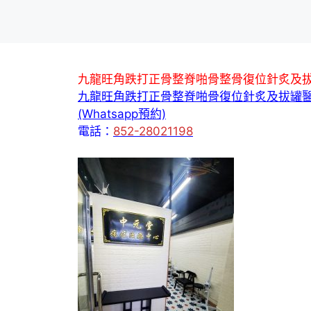
九龍旺角跌打正骨整脊啪骨整骨復位針炙及
九龍旺角跌打正骨整脊啪骨復位針炙及拔罐
(Whatsapp預約)
電話：
852-28021198