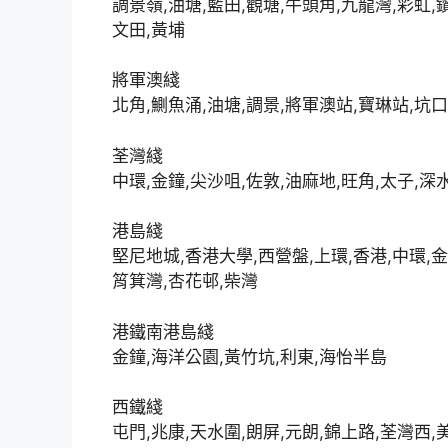
調景嶺,油塘,藍田,觀塘,牛頭角,九龍灣,彩虹,
文田,黃埔
將軍澳綫
北角,鰂魚涌,油塘,調景,將軍澳站,寶琳站,坑口
荃灣綫
中環,金鐘,尖沙咀,佐敦,油麻地,旺角,太子,深
港島綫
堅尼地城,香港大學,西營盤,上環,香港,中環,金
筲箕灣,杏花邨,柴灣
港鐵南港島綫
金鐘,海洋公園,黃竹坑,利東,海怡半島
西鐵綫
屯門,兆康,天水圍,朗屏,元朗,錦上路,荃灣西,