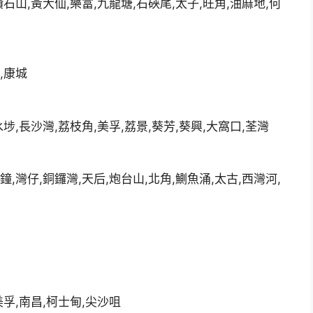
鑽石山,黃大仙,樂富,九龍塘,石硤尾,太子,旺角,油麻地,何
,康城
水埗,長沙灣,荔枝角,美孚,荔景,葵芳,葵興,大窩口,荃灣
鐘,灣仔,銅鑼灣,天后,炮台山,北角,鰂魚涌,太古,西灣河,
美孚,南昌,柯士甸,尖沙咀