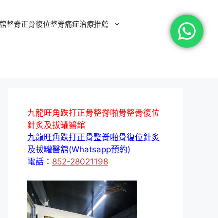
舘整脊正骨復位整脊痛症治療推薦
九龍旺角跌打正骨整脊啪骨整骨復位
針炙及拔罐醫舘
九龍旺角跌打正骨整脊啪骨復位針炙
及拔罐醫舘(Whatsapp預約)
電話：
852-28021198